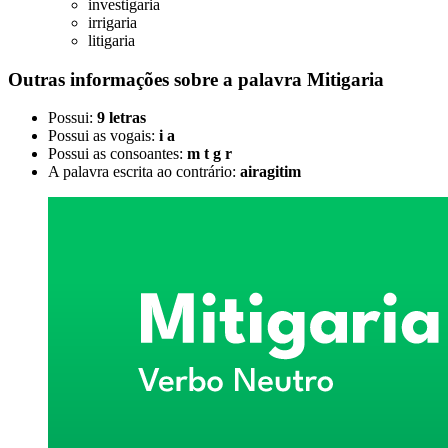
investigaria
irrigaria
litigaria
Outras informações sobre
a palavra
Mitigaria
Possui:
9 letras
Possui as vogais:
i a
Possui as consoantes:
m t g r
A palavra escrita ao contrário:
airagitim