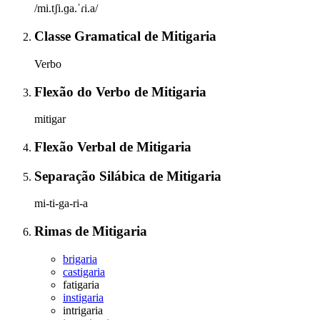
/mi.tʃi.ɡa.ˈɾi.a/
Classe Gramatical
de
Mitigaria
Verbo
Flexão do Verbo
de
Mitigaria
mitigar
Flexão Verbal
de
Mitigaria
Separação Silábica
de
Mitigaria
mi-ti-ga-ri-a
Rimas
de
Mitigaria
brigaria
castigaria
fatigaria
instigaria
intrigaria