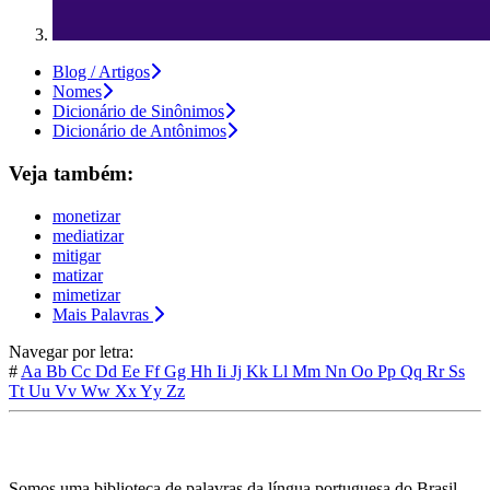
Blog / Artigos
Nomes
Dicionário de Sinônimos
Dicionário de Antônimos
Veja também:
monetizar
mediatizar
mitigar
matizar
mimetizar
Mais Palavras
Navegar por letra:
#
Aa
Bb
Cc
Dd
Ee
Ff
Gg
Hh
Ii
Jj
Kk
Ll
Mm
Nn
Oo
Pp
Qq
Rr
Ss
Tt
Uu
Vv
Ww
Xx
Yy
Zz
Somos uma biblioteca de palavras da língua portuguesa do Brasil