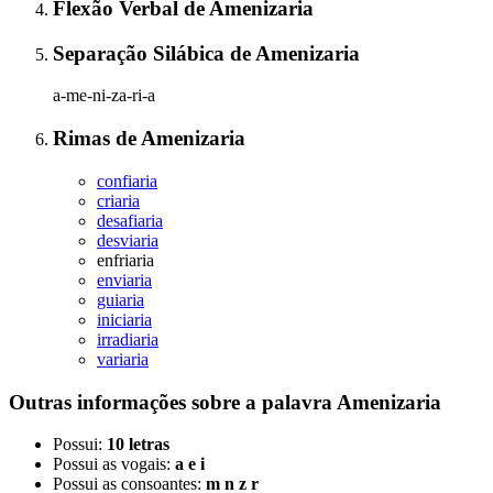
Flexão Verbal
de
Amenizaria
Separação Silábica
de
Amenizaria
a-me-ni-za-ri-a
Rimas
de
Amenizaria
confiaria
criaria
desafiaria
desviaria
enfriaria
enviaria
guiaria
iniciaria
irradiaria
variaria
Outras informações sobre
a palavra
Amenizaria
Possui:
10 letras
Possui as vogais:
a e i
Possui as consoantes:
m n z r