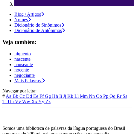
Blog / Artigos
Nomes
Dicionário de Sinônimos
Dicionário de Antônimos
Veja também:
niquento
nascente
nauseante
nocente
negociante
Mais Palavras
Navegar por letra:
#
Aa
Bb
Cc
Dd
Ee
Ff
Gg
Hh
Ii
Jj
Kk
Ll
Mm
Nn
Oo
Pp
Qq
Rr
Ss
Tt
Uu
Vv
Ww
Xx
Yy
Zz
Somos uma biblioteca de palavras da língua portuguesa do Brasil
com mais de 200 mil palavras e expressões para consulta.