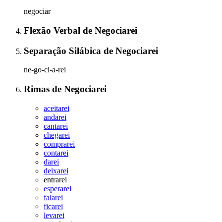
negociar
Flexão Verbal
de
Negociarei
Separação Silábica
de
Negociarei
ne-go-ci-a-rei
Rimas
de
Negociarei
aceitarei
andarei
cantarei
chegarei
comprarei
contarei
darei
deixarei
entrarei
esperarei
falarei
ficarei
levarei