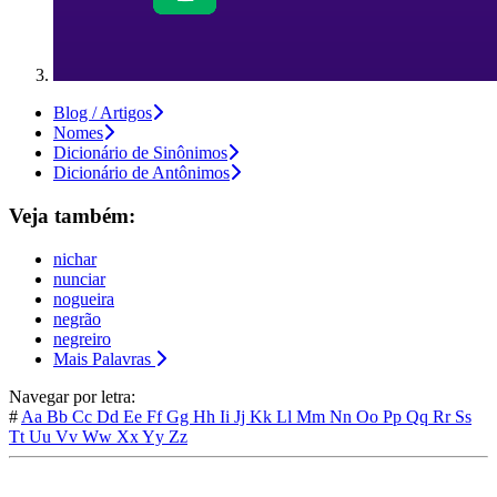
Blog / Artigos
Nomes
Dicionário de Sinônimos
Dicionário de Antônimos
Veja também:
nichar
nunciar
nogueira
negrão
negreiro
Mais Palavras
Navegar por letra:
#
Aa
Bb
Cc
Dd
Ee
Ff
Gg
Hh
Ii
Jj
Kk
Ll
Mm
Nn
Oo
Pp
Qq
Rr
Ss
Tt
Uu
Vv
Ww
Xx
Yy
Zz