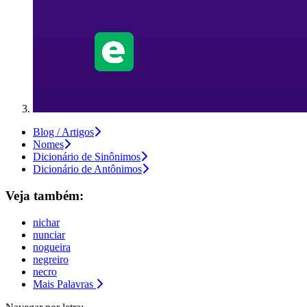
Blog / Artigos
Nomes
Dicionário de Sinônimos
Dicionário de Antônimos
Veja também:
nichar
nunciar
nogueira
negreiro
necro
Mais Palavras