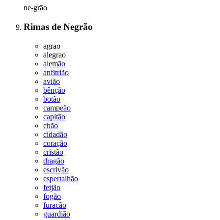
ne-grão
Rimas
de
Negrão
agrao
alegrao
alemão
anfitrião
avião
bênção
botão
campeão
capitão
chão
cidadão
coração
cristão
dragão
escrivão
espertalhão
feijão
fogão
furacão
guardião