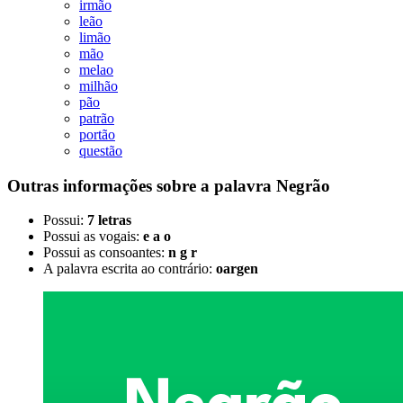
irmão
leão
limão
mão
melao
milhão
pão
patrão
portão
questão
Outras informações sobre
a palavra
Negrão
Possui:
7 letras
Possui as vogais:
e a o
Possui as consoantes:
n g r
A palavra escrita ao contrário:
oargen