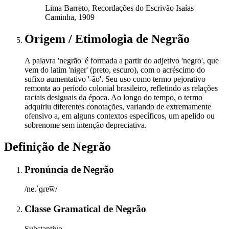
Lima Barreto, Recordações do Escrivão Isaías
Caminha, 1909
Origem / Etimologia
de
Negrão
A palavra 'negrão' é formada a partir do adjetivo 'negro', que
vem do latim 'niger' (preto, escuro), com o acréscimo do
sufixo aumentativo '-ão'. Seu uso como termo pejorativo
remonta ao período colonial brasileiro, refletindo as relações
raciais desiguais da época. Ao longo do tempo, o termo
adquiriu diferentes conotações, variando de extremamente
ofensivo a, em alguns contextos específicos, um apelido ou
sobrenome sem intenção depreciativa.
Definição de
Negrão
Pronúncia
de
Negrão
/ne.ˈɡɾɐ̃w̃/
Classe Gramatical
de
Negrão
Substantivo