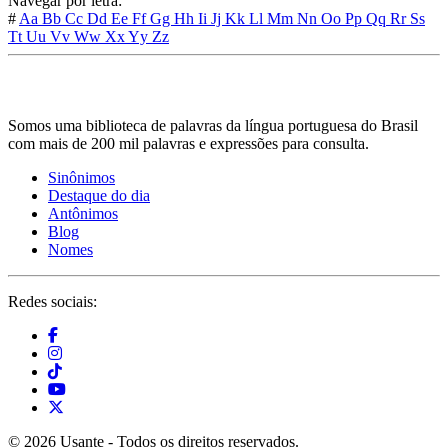
Navegar por letra:
#
Aa
Bb
Cc
Dd
Ee
Ff
Gg
Hh
Ii
Jj
Kk
Ll
Mm
Nn
Oo
Pp
Qq
Rr
Ss
Tt
Uu
Vv
Ww
Xx
Yy
Zz
Somos uma biblioteca de palavras da língua portuguesa do Brasil
com mais de 200 mil palavras e expressões para consulta.
Sinônimos
Destaque do dia
Antônimos
Blog
Nomes
Redes sociais:
© 2026 Usante - Todos os direitos reservados.