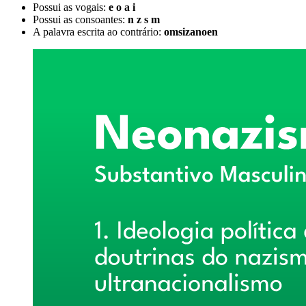
Possui as vogais:
e o a i
Possui as consoantes:
n z s m
A palavra escrita ao contrário:
omsizanoen