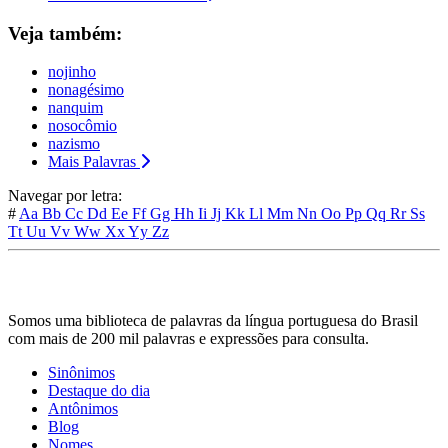
Veja também:
nojinho
nonagésimo
nanquim
nosocômio
nazismo
Mais Palavras
Navegar por letra:
#
Aa
Bb
Cc
Dd
Ee
Ff
Gg
Hh
Ii
Jj
Kk
Ll
Mm
Nn
Oo
Pp
Qq
Rr
Ss
Tt
Uu
Vv
Ww
Xx
Yy
Zz
Somos uma biblioteca de palavras da língua portuguesa do Brasil
com mais de 200 mil palavras e expressões para consulta.
Sinônimos
Destaque do dia
Antônimos
Blog
Nomes