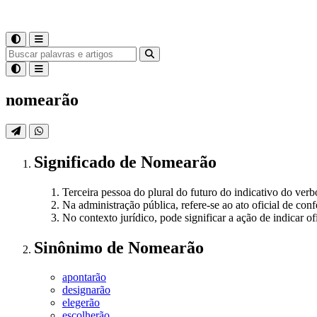
nomearão
Significado
de
Nomearão
Terceira pessoa do plural do futuro do indicativo do ve
Na administração pública, refere-se ao ato oficial de co
No contexto jurídico, pode significar a ação de indicar o
Sinônimo
de
Nomearão
apontarão
designarão
elegerão
escolherão