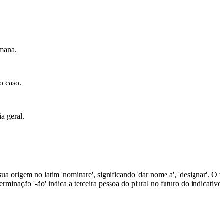
mana.
o caso.
a geral.
ua origem no latim 'nominare', significando 'dar nome a', 'designar'. O
rminação '-ão' indica a terceira pessoa do plural no futuro do indicativ