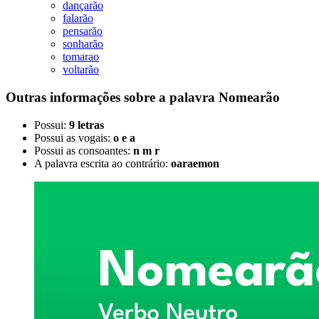
dançarão
falarão
pensarão
sonharão
tomarao
voltarão
Outras informações sobre
a palavra
Nomearão
Possui:
9 letras
Possui as vogais:
o e a
Possui as consoantes:
n m r
A palavra escrita ao contrário:
oaraemon