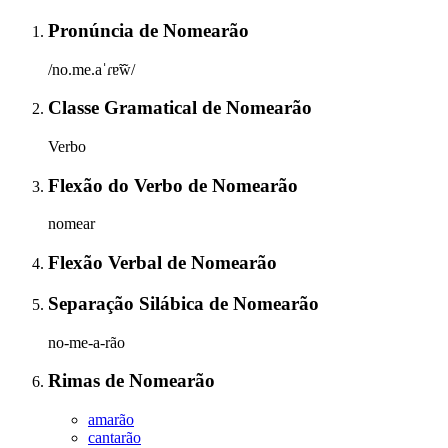
Pronúncia
de
Nomearão
/no.me.aˈɾɐ̃w̃/
Classe Gramatical
de
Nomearão
Verbo
Flexão do Verbo
de
Nomearão
nomear
Flexão Verbal
de
Nomearão
Separação Silábica
de
Nomearão
no-me-a-rão
Rimas
de
Nomearão
amarão
cantarão