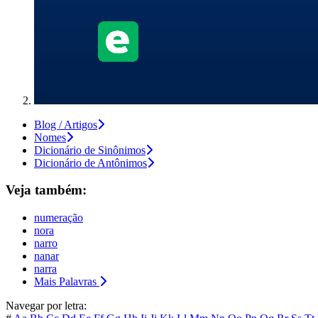
Blog / Artigos
Nomes
Dicionário de Sinônimos
Dicionário de Antônimos
Veja também:
numeração
nora
narro
nanar
narra
Mais Palavras
Navegar por letra: