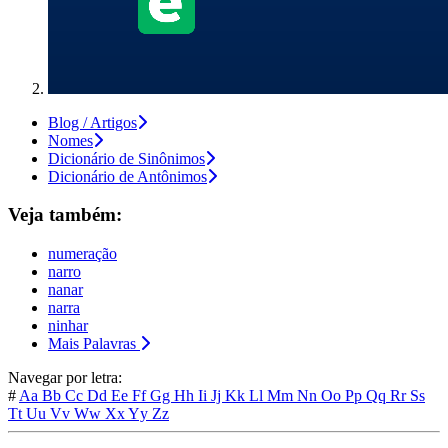
Blog / Artigos
Nomes
Dicionário de Sinônimos
Dicionário de Antônimos
Veja também:
numeração
narro
nanar
narra
ninhar
Mais Palavras
Navegar por letra:
#
Aa
Bb
Cc
Dd
Ee
Ff
Gg
Hh
Ii
Jj
Kk
Ll
Mm
Nn
Oo
Pp
Qq
Rr
Ss
Tt
Uu
Vv
Ww
Xx
Yy
Zz