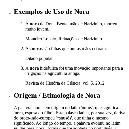
Exemplos de Uso
de Nora
A
nora
de Dona Benta, mãe de Narizinho, morreu
muito jovem.
Monteiro Lobato, Reinações de Narizinho
As
nora
s são filhas que outras mães criaram.
Ditado popular
A
nora
hidráulica foi uma inovação importante para a
irrigação na agricultura antiga.
Revista de História da Ciência, vol. 5, 2012
Origem / Etimologia
de
Nora
A palavra 'nora' tem origem no latim 'nurus', que significa
'nora, esposa do filho'. Esta palavra latina, por sua vez, deriva
do proto-indo-europeu '*snusós', que tinha o mesmo
significado. Ao longo do tempo, a palavra evoluiu no latim
vulgar para 'nora', forma que foi adotada no português. É