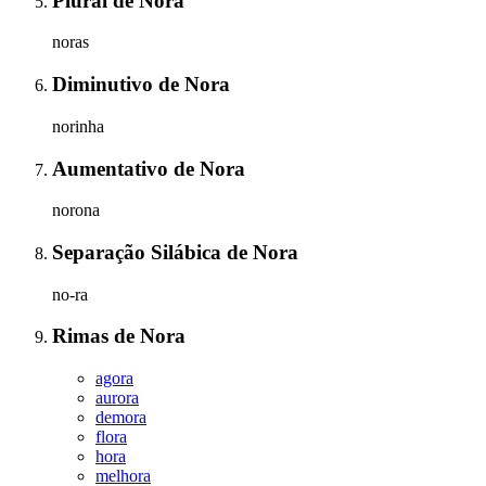
Plural
de
Nora
noras
Diminutivo
de
Nora
norinha
Aumentativo
de
Nora
norona
Separação Silábica
de
Nora
no-ra
Rimas
de
Nora
agora
aurora
demora
flora
hora
melhora