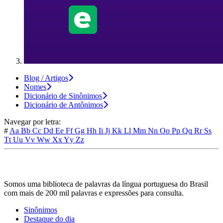
Blog / Artigos
Nomes
Dicionário de Sinônimos
Dicionário de Antônimos
Navegar por letra:
#
Aa
Bb
Cc
Dd
Ee
Ff
Gg
Hh
Ii
Jj
Kk
Ll
Mm
Nn
Oo
Pp
Qq
Rr
Ss
Tt
Uu
Vv
Ww
Xx
Yy
Zz
Somos uma biblioteca de palavras da língua portuguesa do Brasil
com mais de 200 mil palavras e expressões para consulta.
Sinônimos
Destaque do dia