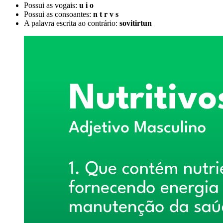
Possui as vogais:
u i o
Possui as consoantes:
n t r v s
A palavra escrita ao contrário:
sovitirtun