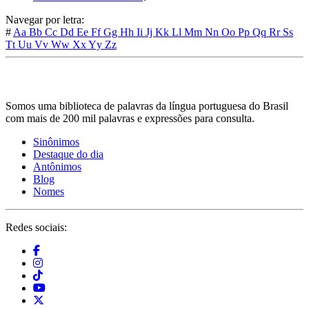
Navegar por letra:
#
Aa
Bb
Cc
Dd
Ee
Ff
Gg
Hh
Ii
Jj
Kk
Ll
Mm
Nn
Oo
Pp
Qq
Rr
Ss
Tt
Uu
Vv
Ww
Xx
Yy
Zz
Somos uma biblioteca de palavras da língua portuguesa do Brasil
com mais de 200 mil palavras e expressões para consulta.
Sinônimos
Destaque do dia
Antônimos
Blog
Nomes
Redes sociais: