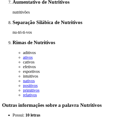
Aumentativo
de
Nutritivos
nutritivões
Separação Silábica
de
Nutritivos
nu-tri-ti-vos
Rimas
de
Nutritivos
aditivos
ativos
cativos
efetivos
esportivos
intuitivos
nativos
positivos
primitivos
relativos
Outras informações sobre
a palavra
Nutritivos
Possui:
10 letras