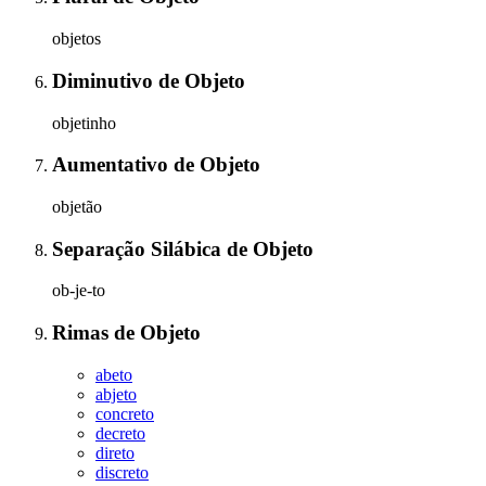
objetos
Diminutivo
de
Objeto
objetinho
Aumentativo
de
Objeto
objetão
Separação Silábica
de
Objeto
ob-je-to
Rimas
de
Objeto
abeto
abjeto
concreto
decreto
direto
discreto