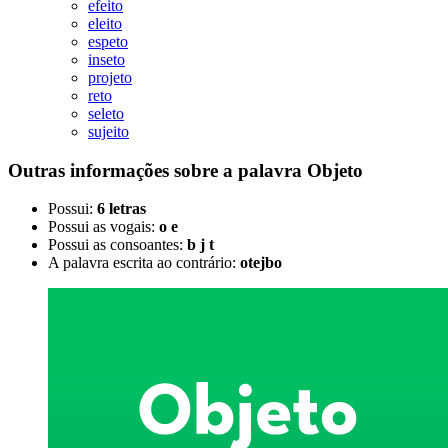
efeito
eleito
espeto
inseto
projeto
reto
seleto
sujeito
Outras informações sobre
a palavra
Objeto
Possui:
6 letras
Possui as vogais:
o e
Possui as consoantes:
b j t
A palavra escrita ao contrário:
otejbo