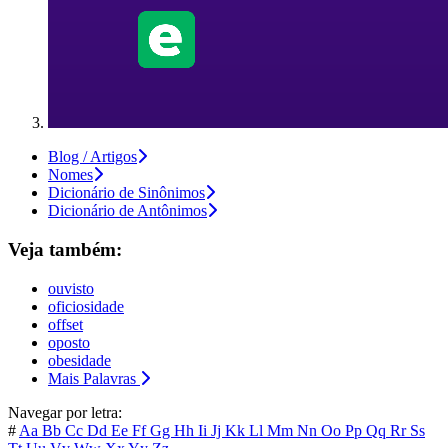
Blog / Artigos
Nomes
Dicionário de Sinônimos
Dicionário de Antônimos
Veja também:
ouvisto
oficiosidade
offset
oposto
obesidade
Mais Palavras
Navegar por letra:
#
Aa
Bb
Cc
Dd
Ee
Ff
Gg
Hh
Ii
Jj
Kk
Ll
Mm
Nn
Oo
Pp
Qq
Rr
Ss