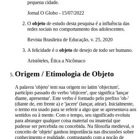
pequena cidade.
Jornal O Globo - 15/07/2022
O
objeto
de estudo desta pesquisa é a influência das
redes sociais no comportamento dos adolescentes.
Revista Brasileira de Educação, v. 25, 2020
A felicidade é o
objeto
de desejo de todo ser humano.
Aristóteles, Ética a Nicômaco
Origem / Etimologia
de
Objeto
A palavra 'objeto' tem sua origem no latim 'objectum',
particípio passado do verbo 'objicere', que significa 'lançar
diante, apresentar'. Este verbo é formado pelo prefixo 'ob-'
(diante de, em frente a) e 'jacere' (lançar, atirar). Inicialmente,
o termo era usado para se referir a algo que se apresentava aos
sentidos ou à mente. Com o tempo, seu significado evoluiu
para abranger qualquer coisa material ou imaterial que
pudesse ser percebida ou concebida. Na filosofia medieval, o
conceito de 'objeto' ganhou importância nas discussões sobre
conhecimento e realidade, contrastando com a noção de