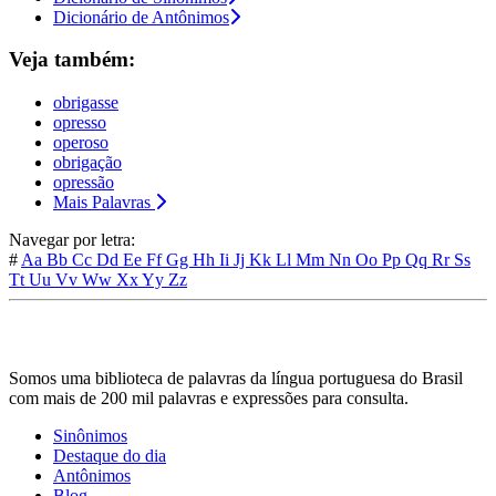
Dicionário de Antônimos
Veja também:
obrigasse
opresso
operoso
obrigação
opressão
Mais Palavras
Navegar por letra:
#
Aa
Bb
Cc
Dd
Ee
Ff
Gg
Hh
Ii
Jj
Kk
Ll
Mm
Nn
Oo
Pp
Qq
Rr
Ss
Tt
Uu
Vv
Ww
Xx
Yy
Zz
Somos uma biblioteca de palavras da língua portuguesa do Brasil
com mais de 200 mil palavras e expressões para consulta.
Sinônimos
Destaque do dia
Antônimos
Blog