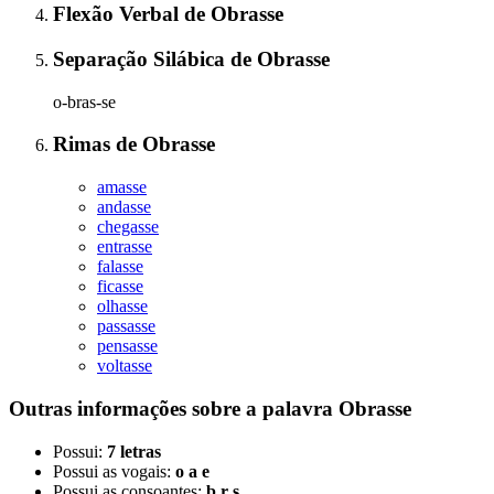
Flexão Verbal
de
Obrasse
Separação Silábica
de
Obrasse
o-bras-se
Rimas
de
Obrasse
amasse
andasse
chegasse
entrasse
falasse
ficasse
olhasse
passasse
pensasse
voltasse
Outras informações sobre
a palavra
Obrasse
Possui:
7 letras
Possui as vogais:
o a e
Possui as consoantes:
b r s