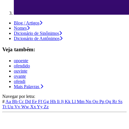
Blog / Artigos
Nomes
Dicionário de Sinônimos
Dicionário de Antônimos
Veja também:
opoente
ofendido
ouvinte
ovante
ofendi
Mais Palavras
Navegar por letra:
#
Aa
Bb
Cc
Dd
Ee
Ff
Gg
Hh
Ii
Jj
Kk
Ll
Mm
Nn
Oo
Pp
Qq
Rr
Ss
Tt
Uu
Vv
Ww
Xx
Yy
Zz