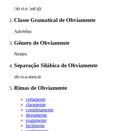
/ɔb.vi.ɐ.ˈmẽ.tʃi/
Classe Gramatical
de
Obviamente
Advérbio
Gênero
de
Obviamente
Neutro
Separação Silábica
de
Obviamente
ob-vi-a-men-te
Rimas
de
Obviamente
certamente
claramente
completamente
diretamente
exatamente
facilmente
rapidamente