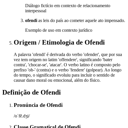
Diálogo fictício em contexto de relacionamento
interpessoal
ofendi
as leis do país ao cometer aquele ato impensado.
Exemplo de uso em contexto jurídico
Origem / Etimologia
de
Ofendi
A palavra 'ofendi' é derivada do verbo 'ofender', que por sua
vez tem origem no latim 'offendere', significando 'bater
contra', 'chocar-se', 'atacar'. O verbo latino é composto pelo
prefixo 'ob-' (contra) e o verbo 'fendere' (golpear). Ao longo
do tempo, o significado evoluiu para incluir o sentido de
causar dano moral ou emocional, além do físico.
Definição de
Ofendi
Pronúncia
de
Ofendi
/oˈfẽ.dʒi/
Classe Gramatical
de
Ofendi