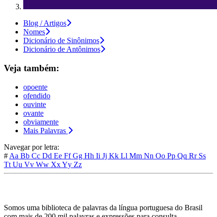
Blog / Artigos
Nomes
Dicionário de Sinônimos
Dicionário de Antônimos
Veja também:
opoente
ofendido
ouvinte
ovante
obviamente
Mais Palavras
Navegar por letra:
#
Aa
Bb
Cc
Dd
Ee
Ff
Gg
Hh
Ii
Jj
Kk
Ll
Mm
Nn
Oo
Pp
Qq
Rr
Ss
Tt
Uu
Vv
Ww
Xx
Yy
Zz
Somos uma biblioteca de palavras da língua portuguesa do Brasil
com mais de 200 mil palavras e expressões para consulta.