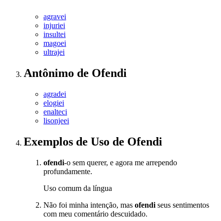
agravei
injuriei
insultei
magoei
ultrajei
Antônimo
de
Ofendi
agradei
elogiei
enalteci
lisonjeei
Exemplos de Uso
de Ofendi
ofendi
-o sem querer, e agora me arrependo
profundamente.
Uso comum da língua
Não foi minha intenção, mas
ofendi
seus sentimentos
com meu comentário descuidado.