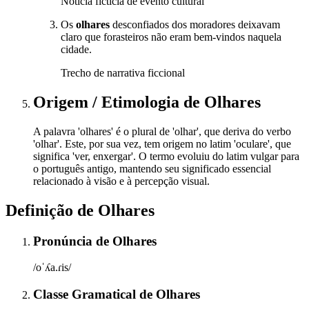
Notícia fictícia de evento cultural
Os
olhares
desconfiados dos moradores deixavam
claro que forasteiros não eram bem-vindos naquela
cidade.
Trecho de narrativa ficcional
Origem / Etimologia
de
Olhares
A palavra 'olhares' é o plural de 'olhar', que deriva do verbo
'olhar'. Este, por sua vez, tem origem no latim 'oculare', que
significa 'ver, enxergar'. O termo evoluiu do latim vulgar para
o português antigo, mantendo seu significado essencial
relacionado à visão e à percepção visual.
Definição de
Olhares
Pronúncia
de
Olhares
/oˈʎa.ɾis/
Classe Gramatical
de
Olhares