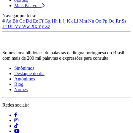
oloroso
Mais Palavras
Navegar por letra:
#
Aa
Bb
Cc
Dd
Ee
Ff
Gg
Hh
Ii
Jj
Kk
Ll
Mm
Nn
Oo
Pp
Qq
Rr
Ss
Tt
Uu
Vv
Ww
Xx
Yy
Zz
Somos uma biblioteca de palavras da língua portuguesa do Brasil
com mais de 200 mil palavras e expressões para consulta.
Sinônimos
Destaque do dia
Antônimos
Blog
Nomes
Redes sociais: