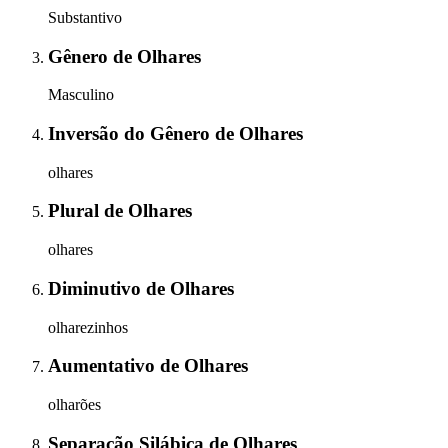
Substantivo
Gênero
de
Olhares
Masculino
Inversão do Gênero
de
Olhares
olhares
Plural
de
Olhares
olhares
Diminutivo
de
Olhares
olharezinhos
Aumentativo
de
Olhares
olharões
Separação Silábica
de
Olhares