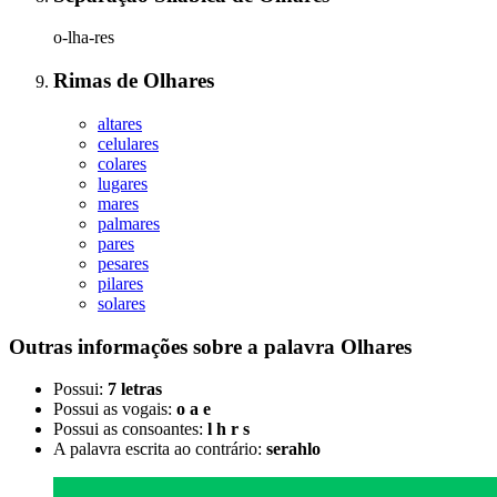
o-lha-res
Rimas
de
Olhares
altares
celulares
colares
lugares
mares
palmares
pares
pesares
pilares
solares
Outras informações sobre
a palavra
Olhares
Possui:
7 letras
Possui as vogais:
o a e
Possui as consoantes:
l h r s
A palavra escrita ao contrário:
serahlo