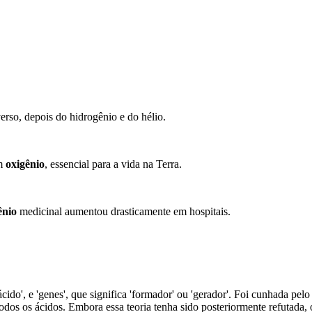
erso, depois do hidrogênio e do hélio.
em
oxigênio
, essencial para a vida na Terra.
ênio
medicinal aumentou drasticamente em hospitais.
ácido', e 'genes', que significa 'formador' ou 'gerador'. Foi cunhada p
odos os ácidos. Embora essa teoria tenha sido posteriormente refutad