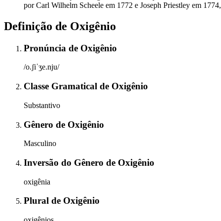
por Carl Wilhelm Scheele em 1772 e Joseph Priestley em 1774,
Definição de
Oxigênio
Pronúncia
de
Oxigênio
/o.ʃiˈʒe.nju/
Classe Gramatical
de
Oxigênio
Substantivo
Gênero
de
Oxigênio
Masculino
Inversão do Gênero
de
Oxigênio
oxigênia
Plural
de
Oxigênio
oxigênios