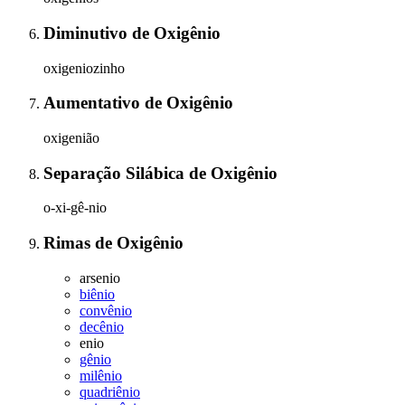
Diminutivo
de
Oxigênio
oxigeniozinho
Aumentativo
de
Oxigênio
oxigenião
Separação Silábica
de
Oxigênio
o-xi-gê-nio
Rimas
de
Oxigênio
arsenio
biênio
convênio
decênio
enio
gênio
milênio
quadriênio