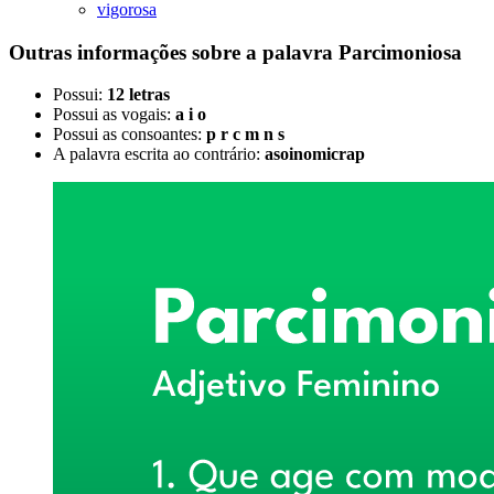
vigorosa
Outras informações sobre
a palavra
Parcimoniosa
Possui:
12 letras
Possui as vogais:
a i o
Possui as consoantes:
p r c m n s
A palavra escrita ao contrário:
asoinomicrap