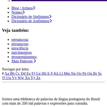
Blog / Artigos
Nomes
Dicionário de Sinônimos
Dicionário de Antônimos
Veja também:
presunçosa
presunçoso
presciência
parcimonioso
prosseguíssemos
Mais Palavras
Navegar por letra:
#
Aa
Bb
Cc
Dd
Ee
Ff
Gg
Hh
Ii
Jj
Kk
Ll
Mm
Nn
Oo
Pp
Qq
Rr
Ss
Tt
Uu
Vv
Ww
Xx
Yy
Zz
Somos uma biblioteca de palavras da língua portuguesa do Brasil
com mais de 200 mil palavras e expressões para consulta.