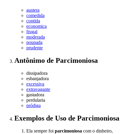
austera
comedida
contida
economica
frugal
moderada
poupada
prudente
Antônimo
de
Parcimoniosa
dissipadora
esbanjadora
excessiva
extravagante
gastadora
perdularia
pródiga
Exemplos de Uso
de Parcimoniosa
Ela sempre foi
parcimoniosa
com o dinheiro,