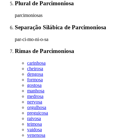
Plural
de
Parcimoniosa
parcimoniosas
Separação Silábica
de
Parcimoniosa
par-ci-mo-ni-o-sa
Rimas
de
Parcimoniosa
carinhosa
cheirosa
dengosa
formosa
gostosa
manhosa
medrosa
nervosa
orgulhosa
preguicosa
raivosa
teimosa
vaidosa
venenosa