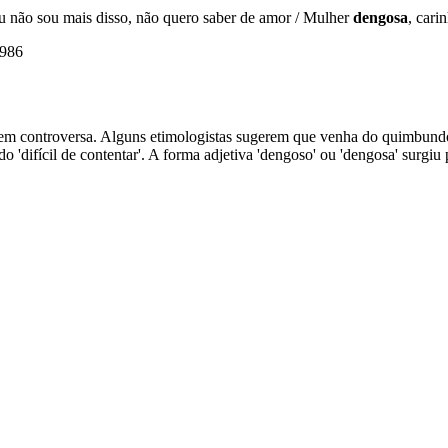
u não sou mais disso, não quero saber de amor / Mulher
dengosa
, cari
1986
igem controversa. Alguns etimologistas sugerem que venha do quimbundo 
o 'difícil de contentar'. A forma adjetiva 'dengoso' ou 'dengosa' surgiu