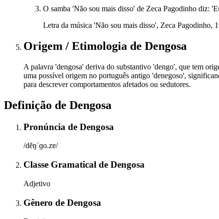
O samba 'Não sou mais disso' de Zeca Pagodinho diz: 'E
Letra da música 'Não sou mais disso', Zeca Pagodinho, 
Origem / Etimologia
de
Dengosa
A palavra 'dengosa' deriva do substantivo 'dengo', que tem or
uma possível origem no português antigo 'denegoso', significand
para descrever comportamentos afetados ou sedutores.
Definição de
Dengosa
Pronúncia
de
Dengosa
/dẽŋˈɡo.zɐ/
Classe Gramatical
de
Dengosa
Adjetivo
Gênero
de
Dengosa