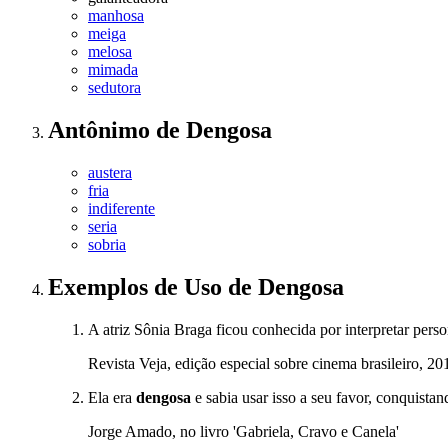
manhosa
meiga
melosa
mimada
sedutora
Antônimo
de
Dengosa
austera
fria
indiferente
seria
sobria
Exemplos de Uso
de Dengosa
A atriz Sônia Braga ficou conhecida por interpretar pers
Revista Veja, edição especial sobre cinema brasileiro, 20
Ela era
dengosa
e sabia usar isso a seu favor, conquista
Jorge Amado, no livro 'Gabriela, Cravo e Canela'