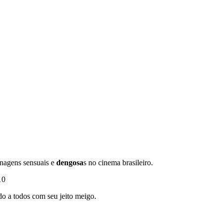
onagens sensuais e
dengosa
s no cinema brasileiro.
10
ndo a todos com seu jeito meigo.