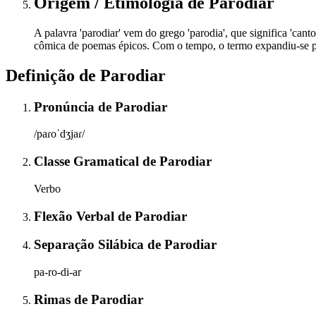
Origem / Etimologia
de
Parodiar
A palavra 'parodiar' vem do grego 'parodia', que significa 'canto
cômica de poemas épicos. Com o tempo, o termo expandiu-se par
Definição de
Parodiar
Pronúncia
de
Parodiar
/paɾoˈdʒjaɾ/
Classe Gramatical
de
Parodiar
Verbo
Flexão Verbal
de
Parodiar
Separação Silábica
de
Parodiar
pa-ro-di-ar
Rimas
de
Parodiar