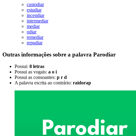
custodiar
estudiar
incendiar
intermediar
mediar
odiar
remediar
repudiar
Outras informações sobre
a palavra
Parodiar
Possui:
8 letras
Possui as vogais:
a o i
Possui as consoantes:
p r d
A palavra escrita ao contrário:
raidorap