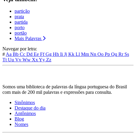
partição
prata
partida
porto
portão
Mais Palavras
Navegar por letra:
#
Aa
Bb
Cc
Dd
Ee
Ff
Gg
Hh
Ii
Jj
Kk
Ll
Mm
Nn
Oo
Pp
Qq
Rr
Ss
Tt
Uu
Vv
Ww
Xx
Yy
Zz
Somos uma biblioteca de palavras da língua portuguesa do Brasil
com mais de 200 mil palavras e expressões para consulta.
Sinônimos
Destaque do dia
Antônimos
Blog
Nomes