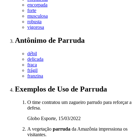
encorpada
forte
musculosa
robusta
vigorosa
Antônimo
de
Parruda
débil
delicada
fraca
frágil
franzina
Exemplos de Uso
de Parruda
O time contratou um zagueiro parrudo para reforçar a
defesa.
Globo Esporte, 15/03/2022
A vegetação
parruda
da Amazônia impressiona os
visitantes.