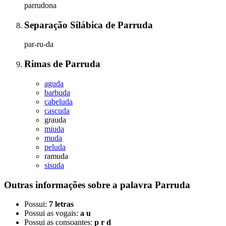
parrudona
Separação Silábica
de
Parruda
par-ru-da
Rimas
de
Parruda
aguda
barbuda
cabeluda
cascuda
grauda
miuda
muda
peluda
ramuda
sisuda
Outras informações sobre
a palavra
Parruda
Possui:
7 letras
Possui as vogais:
a u
Possui as consoantes:
p r d