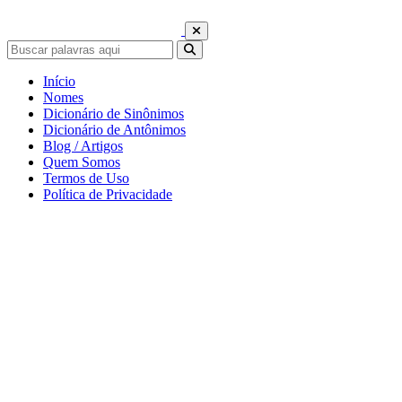
Início
Nomes
Dicionário de Sinônimos
Dicionário de Antônimos
Blog / Artigos
Quem Somos
Termos de Uso
Política de Privacidade