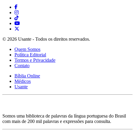
© 2026 Usante - Todos os direitos reservados.
Quem Somos
Política Editorial
Termos e Privacidade
Contato
Bíblia Online
Médicos
Usante
Somos uma biblioteca de palavras da língua portuguesa do Brasil
com mais de 200 mil palavras e expressões para consulta.