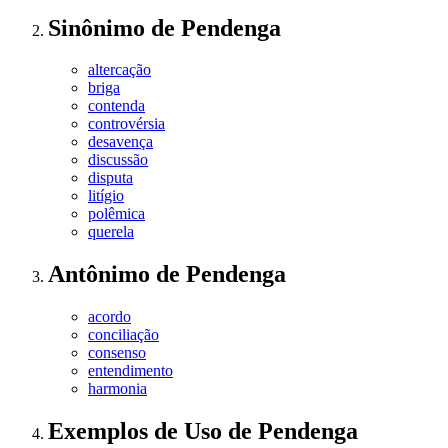
Sinônimo
de
Pendenga
altercação
briga
contenda
controvérsia
desavença
discussão
disputa
litígio
polêmica
querela
Antônimo
de
Pendenga
acordo
conciliação
consenso
entendimento
harmonia
Exemplos de Uso
de Pendenga