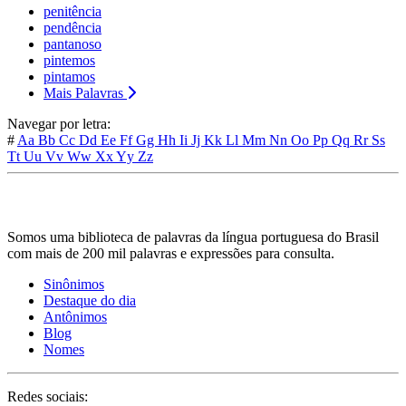
penitência
pendência
pantanoso
pintemos
pintamos
Mais Palavras
Navegar por letra:
#
Aa
Bb
Cc
Dd
Ee
Ff
Gg
Hh
Ii
Jj
Kk
Ll
Mm
Nn
Oo
Pp
Qq
Rr
Ss
Tt
Uu
Vv
Ww
Xx
Yy
Zz
Somos uma biblioteca de palavras da língua portuguesa do Brasil
com mais de 200 mil palavras e expressões para consulta.
Sinônimos
Destaque do dia
Antônimos
Blog
Nomes
Redes sociais: