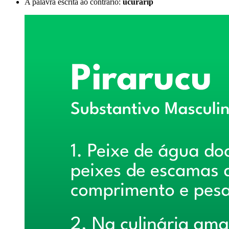
A palavra escrita ao contrário:
ucurarip