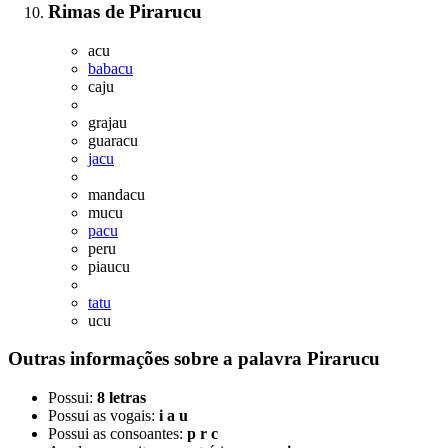
Rimas
de
Pirarucu
acu
babacu
caju
grajau
guaracu
jacu
mandacu
mucu
pacu
peru
piaucu
tatu
ucu
Outras informações sobre
a palavra
Pirarucu
Possui:
8 letras
Possui as vogais:
i a u
Possui as consoantes:
p r c