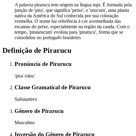
A palavra pirarucu tem origem na língua tupi. É formada pela
junção de 'pira', que significa 'peixe', e 'urucum', uma planta
nativa da América do Sul conhecida por sua coloração
vermelha. O nome faz referência à cor avermelhada das
escamas do peixe, especialmente na região da cauda. Com o
tempo, 'piraurucum' evoluiu para 'pirarucu', forma que se
consolidou no português brasileiro.
Definição de
Pirarucu
Pronúncia
de
Pirarucu
/piɾaˈɾuku/
Classe Gramatical
de
Pirarucu
Substantivo
Gênero
de
Pirarucu
Masculino
Inversão do Gênero
de
Pirarucu