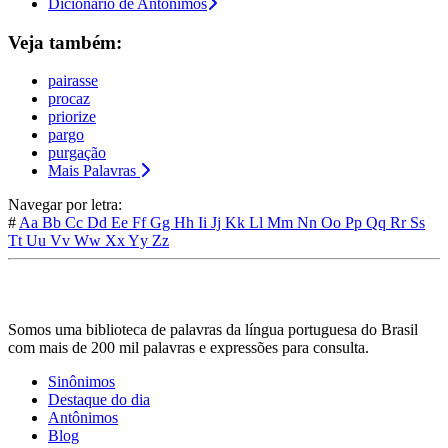
Dicionário de Antônimos
Veja também:
pairasse
procaz
priorize
pargo
purgação
Mais Palavras
Navegar por letra:
#
Aa
Bb
Cc
Dd
Ee
Ff
Gg
Hh
Ii
Jj
Kk
Ll
Mm
Nn
Oo
Pp
Qq
Rr
Ss
Tt
Uu
Vv
Ww
Xx
Yy
Zz
Somos uma biblioteca de palavras da língua portuguesa do Brasil
com mais de 200 mil palavras e expressões para consulta.
Sinônimos
Destaque do dia
Antônimos
Blog