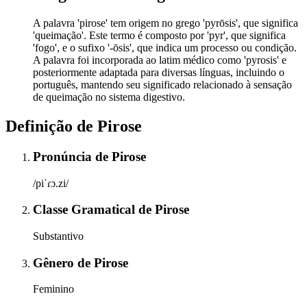
A palavra 'pirose' tem origem no grego 'pyrōsis', que significa
'queimação'. Este termo é composto por 'pyr', que significa
'fogo', e o sufixo '-ōsis', que indica um processo ou condição.
A palavra foi incorporada ao latim médico como 'pyrosis' e
posteriormente adaptada para diversas línguas, incluindo o
português, mantendo seu significado relacionado à sensação
de queimação no sistema digestivo.
Definição de
Pirose
Pronúncia
de
Pirose
/piˈɾɔ.zi/
Classe Gramatical
de
Pirose
Substantivo
Gênero
de
Pirose
Feminino