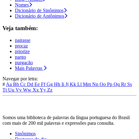
Nomes
Dicionário de Sinônimos
Dicionário de Antônimos
Veja também:
pairasse
procaz
priorize
pargo
purgação
Mais Palavras
Navegar por letra:
#
Aa
Bb
Cc
Dd
Ee
Ff
Gg
Hh
Ii
Jj
Kk
Ll
Mm
Nn
Oo
Pp
Qq
Rr
Ss
Tt
Uu
Vv
Ww
Xx
Yy
Zz
Somos uma biblioteca de palavras da língua portuguesa do Brasil
com mais de 200 mil palavras e expressões para consulta.
Sinônimos