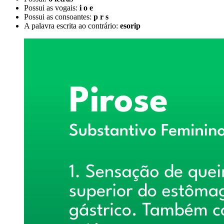
Possui as vogais:
i o e
Possui as consoantes:
p r s
A palavra escrita ao contrário:
esorip