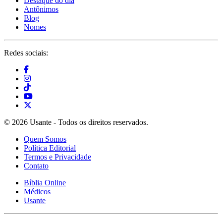
Destaque do dia
Antônimos
Blog
Nomes
Redes sociais:
© 2026 Usante - Todos os direitos reservados.
Quem Somos
Política Editorial
Termos e Privacidade
Contato
Bíblia Online
Médicos
Usante