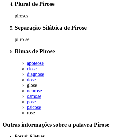
Plural
de
Pirose
piroses
Separação Silábica
de
Pirose
pi-ro-se
Rimas
de
Pirose
apoteose
close
diagnose
dose
glose
neurose
osmose
pose
psicose
rose
Outras informações sobre
a palavra
Pirose
Possui:
6 letras