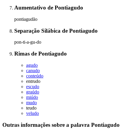
Aumentativo
de
Pontiagudo
pontiagudão
Separação Silábica
de
Pontiagudo
pon-ti-a-gu-do
Rimas
de
Pontiagudo
agudo
canudo
conteúdo
entrudo
escudo
graúdo
miúdo
mudo
teudo
veludo
Outras informações sobre
a palavra
Pontiagudo