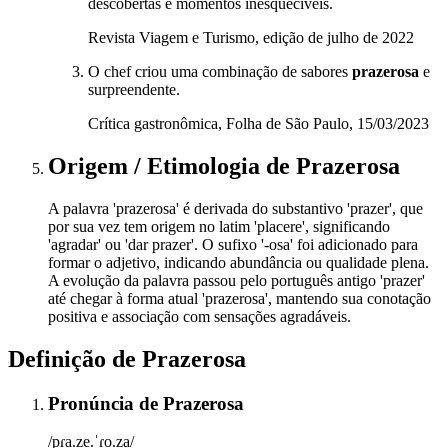
descobertas e momentos inesquecíveis.
Revista Viagem e Turismo, edição de julho de 2022
O chef criou uma combinação de sabores
prazerosa
e
surpreendente.
Crítica gastronômica, Folha de São Paulo, 15/03/2023
Origem / Etimologia
de
Prazerosa
A palavra 'prazerosa' é derivada do substantivo 'prazer', que
por sua vez tem origem no latim 'placere', significando
'agradar' ou 'dar prazer'. O sufixo '-osa' foi adicionado para
formar o adjetivo, indicando abundância ou qualidade plena.
A evolução da palavra passou pelo português antigo 'prazer'
até chegar à forma atual 'prazerosa', mantendo sua conotação
positiva e associação com sensações agradáveis.
Definição de
Prazerosa
Pronúncia
de
Prazerosa
/pɾa.ze.ˈɾo.za/