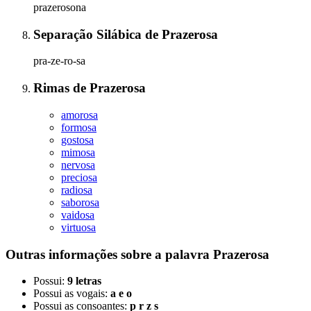
prazerosona
Separação Silábica
de
Prazerosa
pra-ze-ro-sa
Rimas
de
Prazerosa
amorosa
formosa
gostosa
mimosa
nervosa
preciosa
radiosa
saborosa
vaidosa
virtuosa
Outras informações sobre
a palavra
Prazerosa
Possui:
9 letras
Possui as vogais:
a e o
Possui as consoantes:
p r z s