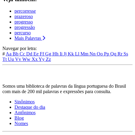
percorresse
prazeroso
progresso
progressão
percurso
Mais Palavras
Navegar por letra:
#
Aa
Bb
Cc
Dd
Ee
Ff
Gg
Hh
Ii
Jj
Kk
Ll
Mm
Nn
Oo
Pp
Qq
Rr
Ss
Tt
Uu
Vv
Ww
Xx
Yy
Zz
Somos uma biblioteca de palavras da língua portuguesa do Brasil
com mais de 200 mil palavras e expressões para consulta.
Sinônimos
Destaque do dia
Antônimos
Blog
Nomes