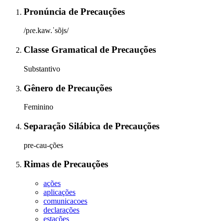
Pronúncia
de
Precauções
/pɾe.kaw.ˈsõjs/
Classe Gramatical
de
Precauções
Substantivo
Gênero
de
Precauções
Feminino
Separação Silábica
de
Precauções
pre-cau-ções
Rimas
de
Precauções
ações
aplicações
comunicacoes
declarações
estações