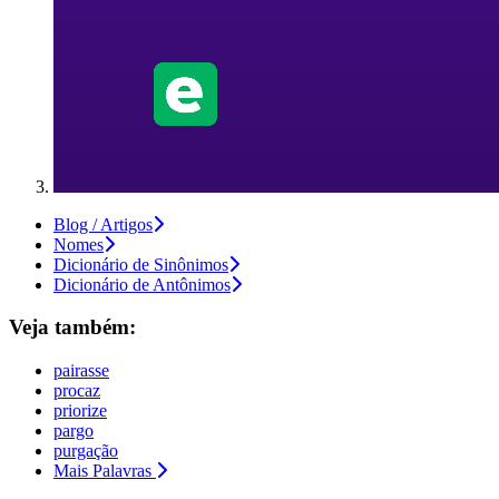
Blog / Artigos
Nomes
Dicionário de Sinônimos
Dicionário de Antônimos
Veja também:
pairasse
procaz
priorize
pargo
purgação
Mais Palavras