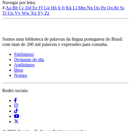
Navegar por letra:
#
Aa
Bb
Cc
Dd
Ee
Ff
Gg
Hh
Ii
Jj
Kk
Ll
Mm
Nn
Oo
Pp
Qq
Rr
Ss
Tt
Uu
Vv
Ww
Xx
Yy
Zz
Somos uma biblioteca de palavras da língua portuguesa do Brasil
com mais de 200 mil palavras e expressões para consulta.
Sinônimos
Destaque do dia
Antônimos
Blog
Nomes
Redes sociais: