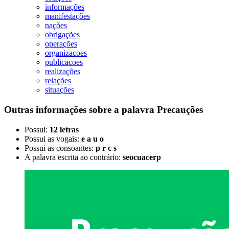
informações
manifestações
nações
obrigações
operações
organizacoes
publicacoes
realizações
relações
situações
Outras informações sobre
a palavra
Precauções
Possui:
12 letras
Possui as vogais:
e a u o
Possui as consoantes:
p r c s
A palavra escrita ao contrário:
seocuacerp