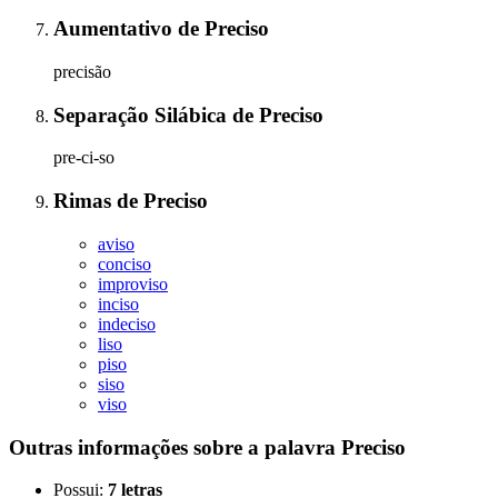
Aumentativo
de
Preciso
precisão
Separação Silábica
de
Preciso
pre-ci-so
Rimas
de
Preciso
aviso
conciso
improviso
inciso
indeciso
liso
piso
siso
viso
Outras informações sobre
a palavra
Preciso
Possui:
7 letras