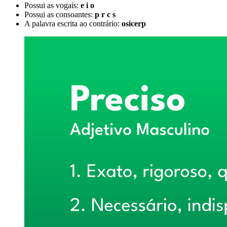
Possui as vogais:
e i o
Possui as consoantes:
p r c s
A palavra escrita ao contrário:
osicerp