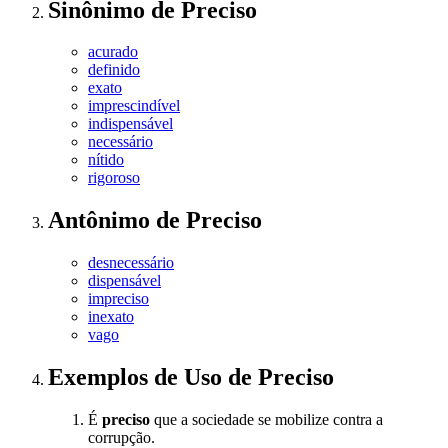
Sinônimo
de
Preciso
acurado
definido
exato
imprescindível
indispensável
necessário
nítido
rigoroso
Antônimo
de
Preciso
desnecessário
dispensável
impreciso
inexato
vago
Exemplos de Uso
de Preciso
É
preciso
que a sociedade se mobilize contra a
corrupção.