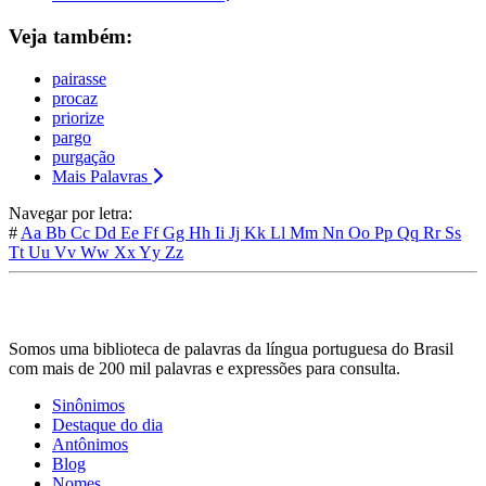
Veja também:
pairasse
procaz
priorize
pargo
purgação
Mais Palavras
Navegar por letra:
#
Aa
Bb
Cc
Dd
Ee
Ff
Gg
Hh
Ii
Jj
Kk
Ll
Mm
Nn
Oo
Pp
Qq
Rr
Ss
Tt
Uu
Vv
Ww
Xx
Yy
Zz
Somos uma biblioteca de palavras da língua portuguesa do Brasil
com mais de 200 mil palavras e expressões para consulta.
Sinônimos
Destaque do dia
Antônimos
Blog
Nomes