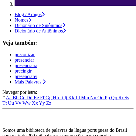
Blog / Artigos
Nomes
Dicionário de Sinônimos
Dicionário de Antônimos
Veja também:
preconizar
presenciar
presenciaria
precingir
presenciarei
Mais Palavras
Navegar por letra:
#
Aa
Bb
Cc
Dd
Ee
Ff
Gg
Hh
Ii
Jj
Kk
Ll
Mm
Nn
Oo
Pp
Qq
Rr
Ss
Tt
Uu
Vv
Ww
Xx
Yy
Zz
Somos uma biblioteca de palavras da língua portuguesa do Brasil
com mais de 200 mil palavras e expressões para consulta.