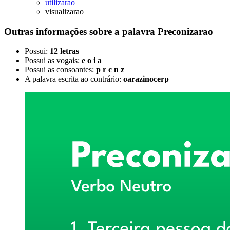
utilizarao
visualizarao
Outras informações sobre
a palavra
Preconizarao
Possui:
12 letras
Possui as vogais:
e o i a
Possui as consoantes:
p r c n z
A palavra escrita ao contrário:
oarazinocerp