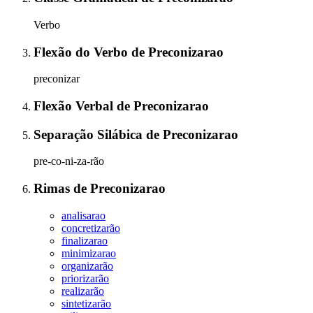
Verbo
Flexão do Verbo
de
Preconizarao
preconizar
Flexão Verbal
de
Preconizarao
Separação Silábica
de
Preconizarao
pre-co-ni-za-rão
Rimas
de
Preconizarao
analisarao
concretizarão
finalizarao
minimizarao
organizarão
priorizarão
realizarão
sintetizarão