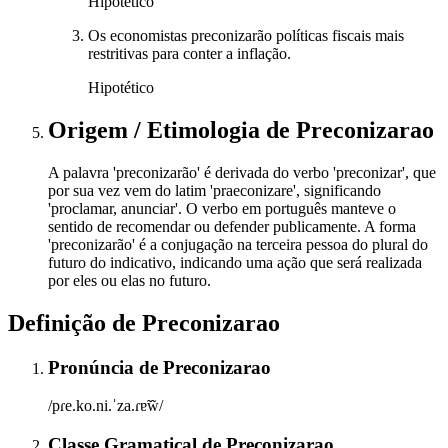
Hipotético
Os economistas preconizarão políticas fiscais mais
restritivas para conter a inflação.
Hipotético
Origem / Etimologia
de
Preconizarao
A palavra 'preconizarão' é derivada do verbo 'preconizar', que
por sua vez vem do latim 'praeconizare', significando
'proclamar, anunciar'. O verbo em português manteve o
sentido de recomendar ou defender publicamente. A forma
'preconizarão' é a conjugação na terceira pessoa do plural do
futuro do indicativo, indicando uma ação que será realizada
por eles ou elas no futuro.
Definição de
Preconizarao
Pronúncia
de
Preconizarao
/pɾe.ko.ni.ˈza.ɾɐ̃w̃/
Classe Gramatical
de
Preconizarao