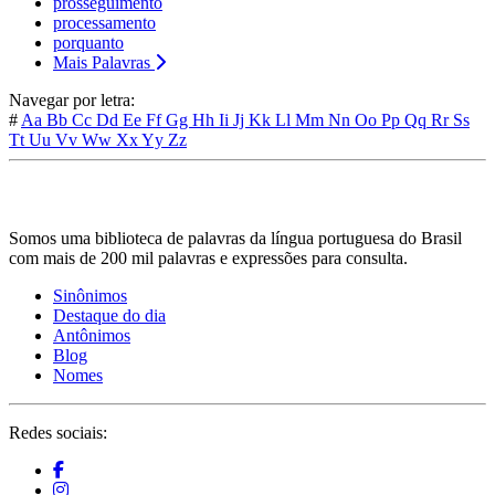
prosseguimento
processamento
porquanto
Mais Palavras
Navegar por letra:
#
Aa
Bb
Cc
Dd
Ee
Ff
Gg
Hh
Ii
Jj
Kk
Ll
Mm
Nn
Oo
Pp
Qq
Rr
Ss
Tt
Uu
Vv
Ww
Xx
Yy
Zz
Somos uma biblioteca de palavras da língua portuguesa do Brasil
com mais de 200 mil palavras e expressões para consulta.
Sinônimos
Destaque do dia
Antônimos
Blog
Nomes
Redes sociais: