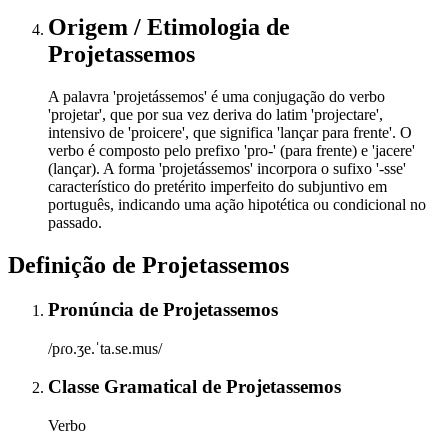
Origem / Etimologia
de
Projetassemos
A palavra 'projetássemos' é uma conjugação do verbo
'projetar', que por sua vez deriva do latim 'projectare',
intensivo de 'proicere', que significa 'lançar para frente'. O
verbo é composto pelo prefixo 'pro-' (para frente) e 'jacere'
(lançar). A forma 'projetássemos' incorpora o sufixo '-sse'
característico do pretérito imperfeito do subjuntivo em
português, indicando uma ação hipotética ou condicional no
passado.
Definição de
Projetassemos
Pronúncia
de
Projetassemos
/pɾo.ʒe.ˈta.se.mus/
Classe Gramatical
de
Projetassemos
Verbo