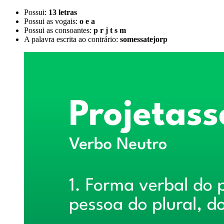
Possui:
13 letras
Possui as vogais:
o e a
Possui as consoantes:
p r j t s m
A palavra escrita ao contrário:
somessatejorp