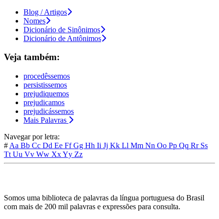
Blog / Artigos
Nomes
Dicionário de Sinônimos
Dicionário de Antônimos
Veja também:
procedêssemos
persistissemos
prejudiquemos
prejudicamos
prejudicássemos
Mais Palavras
Navegar por letra:
#
Aa
Bb
Cc
Dd
Ee
Ff
Gg
Hh
Ii
Jj
Kk
Ll
Mm
Nn
Oo
Pp
Qq
Rr
Ss
Tt
Uu
Vv
Ww
Xx
Yy
Zz
Somos uma biblioteca de palavras da língua portuguesa do Brasil
com mais de 200 mil palavras e expressões para consulta.