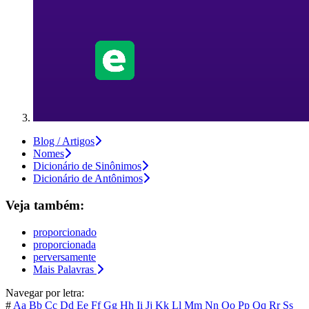
Blog / Artigos
Nomes
Dicionário de Sinônimos
Dicionário de Antônimos
Veja também:
proporcionado
proporcionada
perversamente
Mais Palavras
Navegar por letra:
#
Aa
Bb
Cc
Dd
Ee
Ff
Gg
Hh
Ii
Jj
Kk
Ll
Mm
Nn
Oo
Pp
Qq
Rr
Ss