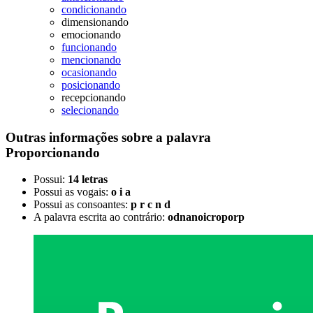
condicionando
dimensionando
emocionando
funcionando
mencionando
ocasionando
posicionando
recepcionando
selecionando
Outras informações sobre
a palavra
Proporcionando
Possui:
14 letras
Possui as vogais:
o i a
Possui as consoantes:
p r c n d
A palavra escrita ao contrário:
odnanoicroporp