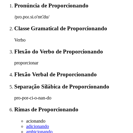
Pronúncia
de
Proporcionando
/pɾo.poɾ.si.o'nɐ̃.du/
Classe Gramatical
de
Proporcionando
Verbo
Flexão do Verbo
de
Proporcionando
proporcionar
Flexão Verbal
de
Proporcionando
Separação Silábica
de
Proporcionando
pro-por-ci-o-nan-do
Rimas
de
Proporcionando
acionando
adicionando
ambicionando