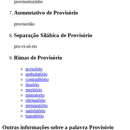
provisoriozinho
Aumentativo
de
Provisório
provisorião
Separação Silábica
de
Provisório
pro-vi-só-rio
Rimas
de
Provisório
acessório
ambulatório
contraditório
ilusório
meritório
migratorio
obrigatório
preparatório
satisfatório
transitório
Outras informações sobre
a palavra
Provisório