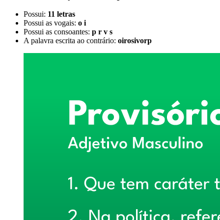
Possui:
11 letras
Possui as vogais:
o i
Possui as consoantes:
p r v s
A palavra escrita ao contrário:
oirosivorp