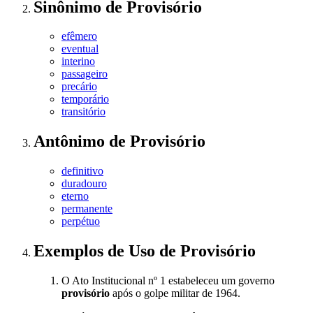
Sinônimo
de
Provisório
efêmero
eventual
interino
passageiro
precário
temporário
transitório
Antônimo
de
Provisório
definitivo
duradouro
eterno
permanente
perpétuo
Exemplos de Uso
de Provisório
O Ato Institucional nº 1 estabeleceu um governo
provisório
após o golpe militar de 1964.