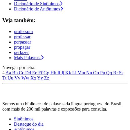
Dicionário de Sinônimos
Dicionário de Antônimos
Veja também:
professora
professar
perpassar
propagar
perfazer
Mais Palavras
Navegar por letra:
#
Aa
Bb
Cc
Dd
Ee
Ff
Gg
Hh
Ii
Jj
Kk
Ll
Mm
Nn
Oo
Pp
Qq
Rr
Ss
Tt
Uu
Vv
Ww
Xx
Yy
Zz
Somos uma biblioteca de palavras da língua portuguesa do Brasil
com mais de 200 mil palavras e expressões para consulta.
Sinônimos
Destaque do dia
Antônimos