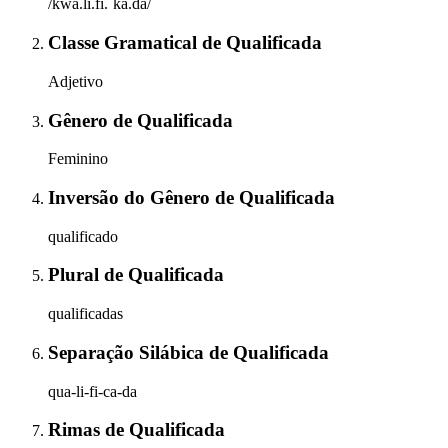
/kwa.li.fi.ˈka.da/
Classe Gramatical
de
Qualificada
Adjetivo
Gênero
de
Qualificada
Feminino
Inversão do Gênero
de
Qualificada
qualificado
Plural
de
Qualificada
qualificadas
Separação Silábica
de
Qualificada
qua-li-fi-ca-da
Rimas
de
Qualificada