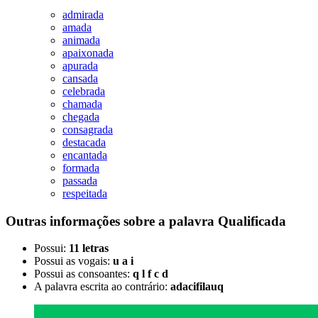
admirada
amada
animada
apaixonada
apurada
cansada
celebrada
chamada
chegada
consagrada
destacada
encantada
formada
passada
respeitada
Outras informações sobre
a palavra
Qualificada
Possui:
11 letras
Possui as vogais:
u a i
Possui as consoantes:
q l f c d
A palavra escrita ao contrário:
adacifilauq