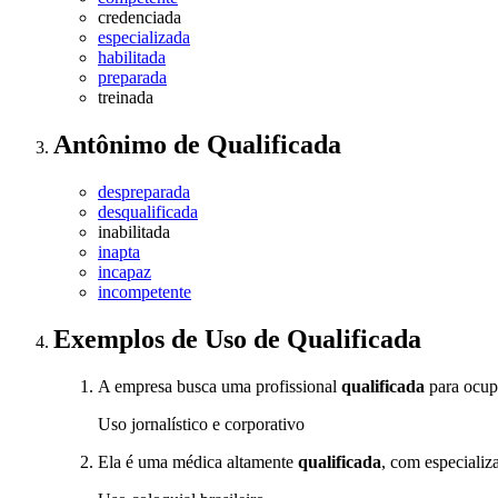
credenciada
especializada
habilitada
preparada
treinada
Antônimo
de
Qualificada
despreparada
desqualificada
inabilitada
inapta
incapaz
incompetente
Exemplos de Uso
de Qualificada
A empresa busca uma profissional
qualificada
para ocupa
Uso jornalístico e corporativo
Ela é uma médica altamente
qualificada
, com especializ