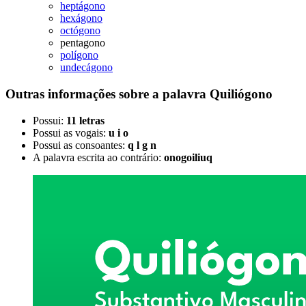
heptágono
hexágono
octógono
pentagono
polígono
undecágono
Outras informações sobre
a palavra
Quiliógono
Possui:
11 letras
Possui as vogais:
u i o
Possui as consoantes:
q l g n
A palavra escrita ao contrário:
onogoiliuq