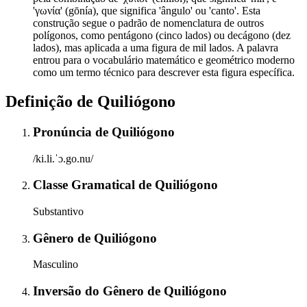
'γωνία' (gōnía), que significa 'ângulo' ou 'canto'. Esta
construção segue o padrão de nomenclatura de outros
polígonos, como pentágono (cinco lados) ou decágono (dez
lados), mas aplicada a uma figura de mil lados. A palavra
entrou para o vocabulário matemático e geométrico moderno
como um termo técnico para descrever esta figura específica.
Definição de
Quiliógono
Pronúncia
de
Quiliógono
/ki.li.ˈɔ.go.nu/
Classe Gramatical
de
Quiliógono
Substantivo
Gênero
de
Quiliógono
Masculino
Inversão do Gênero
de
Quiliógono