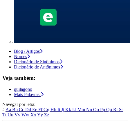
Blog / Artigos
Nomes
Dicionário de Sinônimos
Dicionário de Antônimos
Veja também:
quilagono
Mais Palavras
Navegar por letra:
#
Aa
Bb
Cc
Dd
Ee
Ff
Gg
Hh
Ii
Jj
Kk
Ll
Mm
Nn
Oo
Pp
Qq
Rr
Ss
Tt
Uu
Vv
Ww
Xx
Yy
Zz