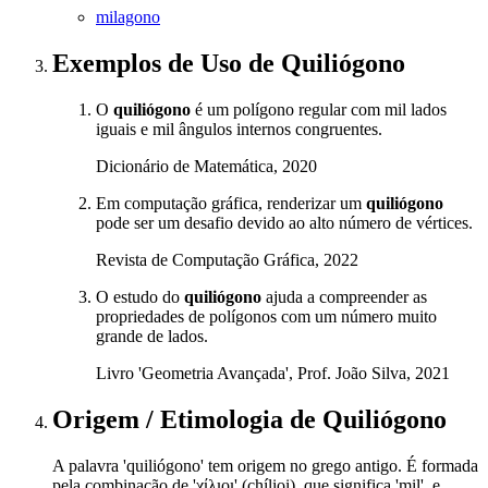
milagono
Exemplos de Uso
de Quiliógono
O
quiliógono
é um polígono regular com mil lados
iguais e mil ângulos internos congruentes.
Dicionário de Matemática, 2020
Em computação gráfica, renderizar um
quiliógono
pode ser um desafio devido ao alto número de vértices.
Revista de Computação Gráfica, 2022
O estudo do
quiliógono
ajuda a compreender as
propriedades de polígonos com um número muito
grande de lados.
Livro 'Geometria Avançada', Prof. João Silva, 2021
Origem / Etimologia
de
Quiliógono
A palavra 'quiliógono' tem origem no grego antigo. É formada
pela combinação de 'χίλιοι' (chílioi), que significa 'mil', e