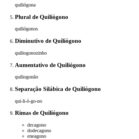
quiliógona
Plural
de
Quiliógono
quiliógonos
Diminutivo
de
Quiliógono
quiliogonozinho
Aumentativo
de
Quiliógono
quiliogonão
Separação Silábica
de
Quiliógono
qui-li-ó-go-no
Rimas
de
Quiliógono
decagono
dodecagono
eneagono