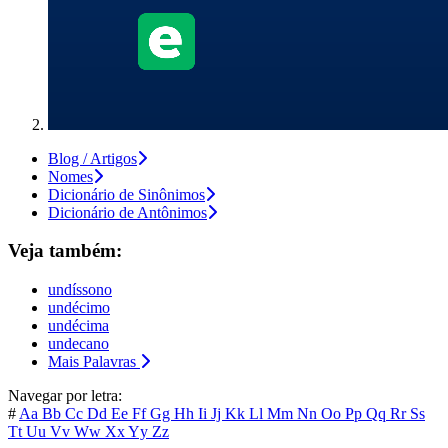
Blog / Artigos
Nomes
Dicionário de Sinônimos
Dicionário de Antônimos
Veja também:
undíssono
undécimo
undécima
undecano
Mais Palavras
Navegar por letra:
#
Aa
Bb
Cc
Dd
Ee
Ff
Gg
Hh
Ii
Jj
Kk
Ll
Mm
Nn
Oo
Pp
Qq
Rr
Ss
Tt
Uu
Vv
Ww
Xx
Yy
Zz