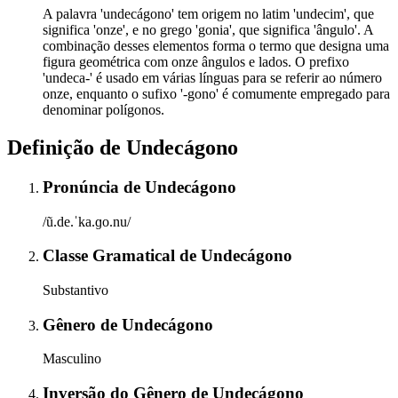
A palavra 'undecágono' tem origem no latim 'undecim', que
significa 'onze', e no grego 'gonia', que significa 'ângulo'. A
combinação desses elementos forma o termo que designa uma
figura geométrica com onze ângulos e lados. O prefixo
'undeca-' é usado em várias línguas para se referir ao número
onze, enquanto o sufixo '-gono' é comumente empregado para
denominar polígonos.
Definição de
Undecágono
Pronúncia
de
Undecágono
/ũ.de.ˈka.ɡo.nu/
Classe Gramatical
de
Undecágono
Substantivo
Gênero
de
Undecágono
Masculino
Inversão do Gênero
de
Undecágono