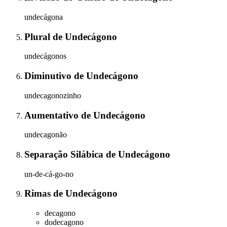
undecágona
Plural
de
Undecágono
undecágonos
Diminutivo
de
Undecágono
undecagonozinho
Aumentativo
de
Undecágono
undecagonão
Separação Silábica
de
Undecágono
un-de-cá-go-no
Rimas
de
Undecágono
decagono
dodecagono