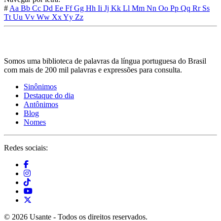
#
Aa
Bb
Cc
Dd
Ee
Ff
Gg
Hh
Ii
Jj
Kk
Ll
Mm
Nn
Oo
Pp
Qq
Rr
Ss
Tt
Uu
Vv
Ww
Xx
Yy
Zz
Somos uma biblioteca de palavras da língua portuguesa do Brasil
com mais de 200 mil palavras e expressões para consulta.
Sinônimos
Destaque do dia
Antônimos
Blog
Nomes
Redes sociais:
© 2026 Usante - Todos os direitos reservados.