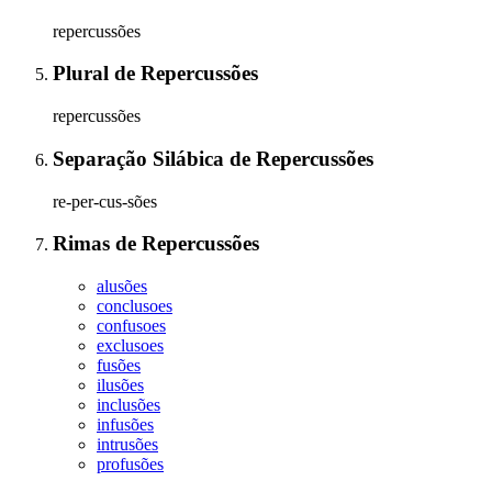
repercussões
Plural
de
Repercussões
repercussões
Separação Silábica
de
Repercussões
re-per-cus-sões
Rimas
de
Repercussões
alusões
conclusoes
confusoes
exclusoes
fusões
ilusões
inclusões
infusões
intrusões
profusões