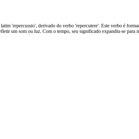
latim 'repercussio', derivado do verbo 'repercutere'. Este verbo é formad
u refletir um som ou luz. Com o tempo, seu significado expandiu-se para