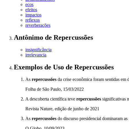
ecos
efeitos
impactos
reflexos
reverberações
Antônimo
de
Repercussões
insignificância
irrelevancia
Exemplos de Uso
de Repercussões
As
repercussões
da crise econômica foram sentidas em d
Folha de São Paulo, 15/03/2022
A descoberta científica teve
repercussões
significativas
Revista Nature, edição de junho de 2021
As
repercussões
do discurso presidencial dominaram as r
O Globo, 10/09/2023