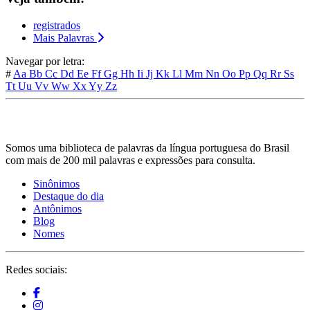
registrados
Mais Palavras
Navegar por letra:
#
Aa
Bb
Cc
Dd
Ee
Ff
Gg
Hh
Ii
Jj
Kk
Ll
Mm
Nn
Oo
Pp
Qq
Rr
Ss
Tt
Uu
Vv
Ww
Xx
Yy
Zz
Somos uma biblioteca de palavras da língua portuguesa do Brasil
com mais de 200 mil palavras e expressões para consulta.
Sinônimos
Destaque do dia
Antônimos
Blog
Nomes
Redes sociais: