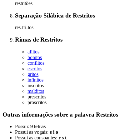
restritões
Separação Silábica
de
Restritos
res-tri-tos
Rimas
de
Restritos
aflitos
bonitos
conflitos
escritos
gritos
infinitos
inscritos
malditos
prescritos
proscritos
Outras informações sobre
a palavra
Restritos
Possui:
9 letras
Possui as vogais:
e i o
Possui as consoantes:
r s t