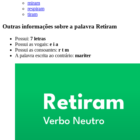
miram
respiram
tiram
Outras informações sobre
a palavra
Retiram
Possui:
7 letras
Possui as vogais:
e i a
Possui as consoantes:
r t m
A palavra escrita ao contrário:
mariter