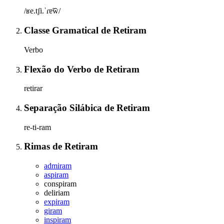
/ʁe.tʃi.ˈɾɐ̃w̃/
Classe Gramatical
de
Retiram
Verbo
Flexão do Verbo
de
Retiram
retirar
Separação Silábica
de
Retiram
re-ti-ram
Rimas
de
Retiram
admiram
aspiram
conspiram
deliriam
expiram
giram
inspiram