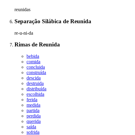
reunidas
Separação Silábica
de
Reunida
re-u-ni-da
Rimas
de
Reunida
bebida
comida
concluida
construída
descida
destruida
distribuída
escolhida
ferida
medida
partida
perdida
querida
saída
sofrida