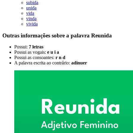
subida
unida
vida
vinda
vivida
Outras informações sobre
a palavra
Reunida
Possui:
7 letras
Possui as vogais:
e u i a
Possui as consoantes:
r n d
A palavra escrita ao contrário:
adinuer