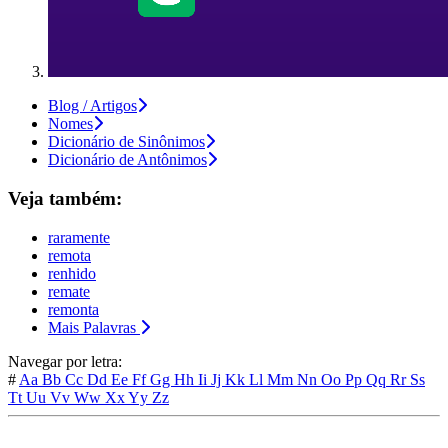
Blog / Artigos
Nomes
Dicionário de Sinônimos
Dicionário de Antônimos
Veja também:
raramente
remota
renhido
remate
remonta
Mais Palavras
Navegar por letra:
#
Aa
Bb
Cc
Dd
Ee
Ff
Gg
Hh
Ii
Jj
Kk
Ll
Mm
Nn
Oo
Pp
Qq
Rr
Ss
Tt
Uu
Vv
Ww
Xx
Yy
Zz