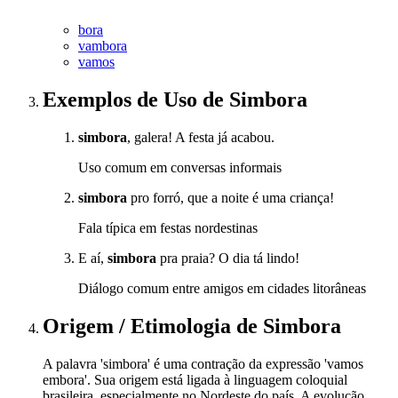
bora
vambora
vamos
Exemplos de Uso
de Simbora
simbora
, galera! A festa já acabou.
Uso comum em conversas informais
simbora
pro forró, que a noite é uma criança!
Fala típica em festas nordestinas
E aí,
simbora
pra praia? O dia tá lindo!
Diálogo comum entre amigos em cidades litorâneas
Origem / Etimologia
de
Simbora
A palavra 'simbora' é uma contração da expressão 'vamos
embora'. Sua origem está ligada à linguagem coloquial
brasileira, especialmente no Nordeste do país. A evolução