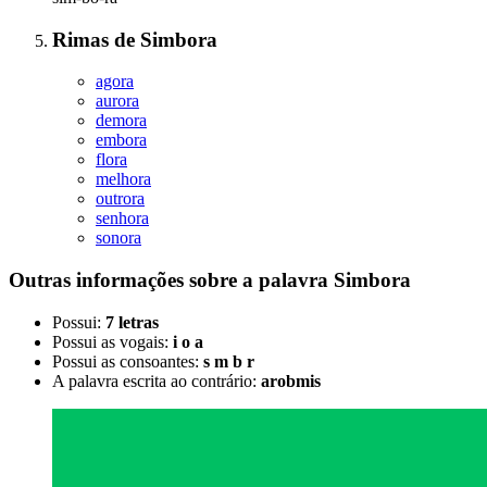
Rimas
de
Simbora
agora
aurora
demora
embora
flora
melhora
outrora
senhora
sonora
Outras informações sobre
a palavra
Simbora
Possui:
7 letras
Possui as vogais:
i o a
Possui as consoantes:
s m b r
A palavra escrita ao contrário:
arobmis