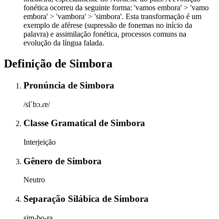
fonética ocorreu da seguinte forma: 'vamos embora' > 'vamo
embora' > 'vambora' > 'simbora'. Esta transformação é um
exemplo de aférese (supressão de fonemas no início da
palavra) e assimilação fonética, processos comuns na
evolução da língua falada.
Definição de
Simbora
Pronúncia
de
Simbora
/sĩˈbɔ.ɾɐ/
Classe Gramatical
de
Simbora
Interjeição
Gênero
de
Simbora
Neutro
Separação Silábica
de
Simbora
sim-bo-ra