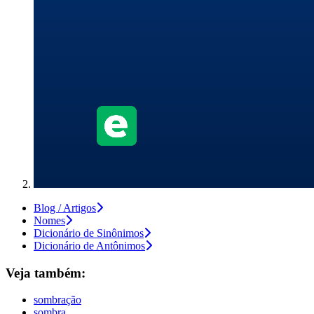
Blog / Artigos
Nomes
Dicionário de Sinônimos
Dicionário de Antônimos
Veja também:
sombração
sombra