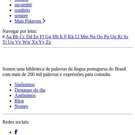
sucumbir
sombrio
sempre
Mais Palavras
Navegar por letra:
#
Aa
Bb
Cc
Dd
Ee
Ff
Gg
Hh
Ii
Jj
Kk
Ll
Mm
Nn
Oo
Pp
Qq
Rr
Ss
Tt
Uu
Vv
Ww
Xx
Yy
Zz
Somos uma biblioteca de palavras da língua portuguesa do Brasil
com mais de 200 mil palavras e expressões para consulta.
Sinônimos
Destaque do dia
Antônimos
Blog
Nomes
Redes sociais: