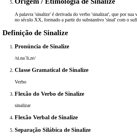
Origem / Etimologia
de
Sinalize
A palavra 'sinalize' é derivada do verbo 'sinalizar', que por sua 
no século XX, formado a partir do substantivo 'sinal' com o sufi
Definição de
Sinalize
Pronúncia
de
Sinalize
/si.naˈli.ze/
Classe Gramatical
de
Sinalize
Verbo
Flexão do Verbo
de
Sinalize
sinalizar
Flexão Verbal
de
Sinalize
Separação Silábica
de
Sinalize