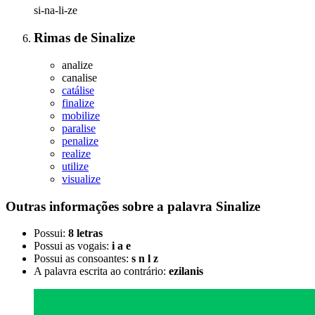
si-na-li-ze
Rimas
de
Sinalize
analize
canalise
catálise
finalize
mobilize
paralise
penalize
realize
utilize
visualize
Outras informações sobre
a palavra
Sinalize
Possui:
8 letras
Possui as vogais:
i a e
Possui as consoantes:
s n l z
A palavra escrita ao contrário:
ezilanis