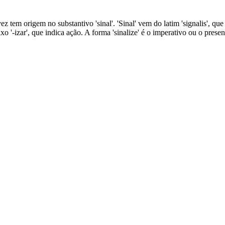
vez tem origem no substantivo 'sinal'. 'Sinal' vem do latim 'signalis', que
xo '-izar', que indica ação. A forma 'sinalize' é o imperativo ou o prese