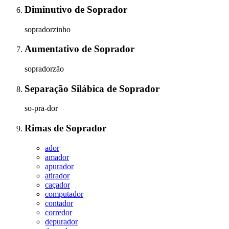
Diminutivo
de
Soprador
sopradorzinho
Aumentativo
de
Soprador
sopradorzão
Separação Silábica
de
Soprador
so-pra-dor
Rimas
de
Soprador
ador
amador
apurador
atirador
caçador
computador
contador
corredor
depurador