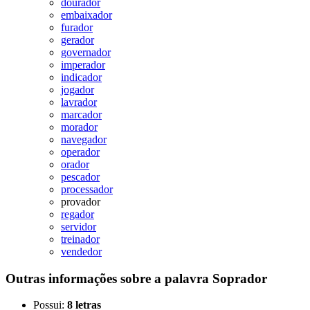
dourador
embaixador
furador
gerador
governador
imperador
indicador
jogador
lavrador
marcador
morador
navegador
operador
orador
pescador
processador
provador
regador
servidor
treinador
vendedor
Outras informações sobre
a palavra
Soprador
Possui:
8 letras