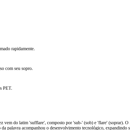
ramado rapidamente.
so com seu sopro.
as PET.
z vem do latim 'sufflare', composto por 'sub-' (sob) e 'flare' (soprar).
o da palavra acompanhou o desenvolvimento tecnológico, expandindo seu