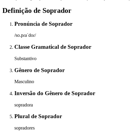
Definição de
Soprador
Pronúncia
de
Soprador
/so.pɾaˈdoɾ/
Classe Gramatical
de
Soprador
Substantivo
Gênero
de
Soprador
Masculino
Inversão do Gênero
de
Soprador
sopradora
Plural
de
Soprador
sopradores