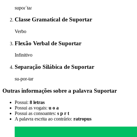
supoɾˈtaɾ
Classe Gramatical
de
Suportar
Verbo
Flexão Verbal
de
Suportar
Infinitivo
Separação Silábica
de
Suportar
su-por-tar
Outras informações sobre
a palavra
Suportar
Possui:
8 letras
Possui as vogais:
u o a
Possui as consoantes:
s p r t
A palavra escrita ao contrário:
ratropus