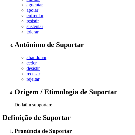
aguentar
apoiar
enfrentar
resistir
sustentar
tolerar
Antônimo
de
Suportar
abandonar
ceder
desistir
recusar
rejeitar
Origem / Etimologia
de
Suportar
Do latim supportare
Definição de
Suportar
Pronúncia
de
Suportar