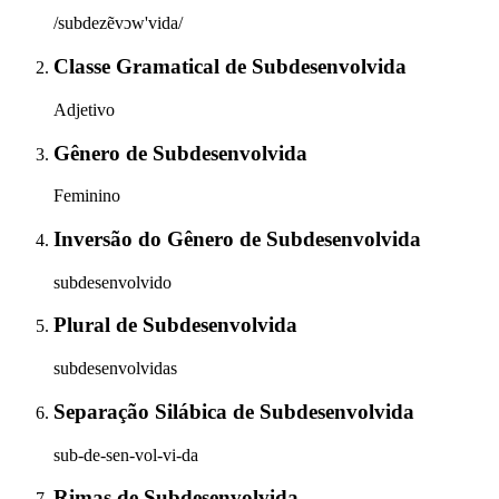
/subdezẽvɔw'vida/
Classe Gramatical
de
Subdesenvolvida
Adjetivo
Gênero
de
Subdesenvolvida
Feminino
Inversão do Gênero
de
Subdesenvolvida
subdesenvolvido
Plural
de
Subdesenvolvida
subdesenvolvidas
Separação Silábica
de
Subdesenvolvida
sub-de-sen-vol-vi-da
Rimas
de
Subdesenvolvida