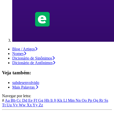
Blog / Artigos
Nomes
Dicionário de Sinônimos
Dicionário de Antônimos
Veja também:
subdesenvolvido
Mais Palavras
Navegar por letra:
#
Aa
Bb
Cc
Dd
Ee
Ff
Gg
Hh
Ii
Jj
Kk
Ll
Mm
Nn
Oo
Pp
Qq
Rr
Ss
Tt
Uu
Vv
Ww
Xx
Yy
Zz