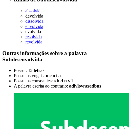
absolvida
devolvida
dissolvida
envolvida
evolvida
resolvida
revolvida
Outras informações sobre
a palavra
Subdesenvolvida
Possui:
15 letras
Possui as vogais:
u e o i a
Possui as consoantes:
s b d n v l
A palavra escrita ao contrário:
adivlovnesedbus