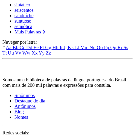
sintático
seiscentos
sanduíche
suntuoso
semiótica
Mais Palavras
Navegar por letra:
#
Aa
Bb
Cc
Dd
Ee
Ff
Gg
Hh
Ii
Jj
Kk
Ll
Mm
Nn
Oo
Pp
Qq
Rr
Ss
Tt
Uu
Vv
Ww
Xx
Yy
Zz
Somos uma biblioteca de palavras da língua portuguesa do Brasil
com mais de 200 mil palavras e expressões para consulta.
Sinônimos
Destaque do dia
Antônimos
Blog
Nomes
Redes sociais: