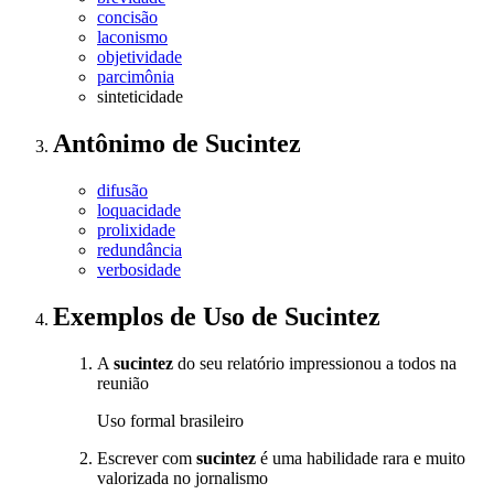
concisão
laconismo
objetividade
parcimônia
sinteticidade
Antônimo
de
Sucintez
difusão
loquacidade
prolixidade
redundância
verbosidade
Exemplos de Uso
de Sucintez
A
sucintez
do seu relatório impressionou a todos na
reunião
Uso formal brasileiro
Escrever com
sucintez
é uma habilidade rara e muito
valorizada no jornalismo