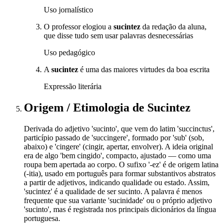
Uso jornalístico
O professor elogiou a
sucintez
da redação da aluna,
que disse tudo sem usar palavras desnecessárias
Uso pedagógico
A
sucintez
é uma das maiores virtudes da boa escrita
Expressão literária
Origem / Etimologia
de
Sucintez
Derivada do adjetivo 'sucinto', que vem do latim 'succinctus',
particípio passado de 'succingere', formado por 'sub' (sob,
abaixo) e 'cingere' (cingir, apertar, envolver). A ideia original
era de algo 'bem cingido', compacto, ajustado — como uma
roupa bem apertada ao corpo. O sufixo '-ez' é de origem latina
(-itia), usado em português para formar substantivos abstratos
a partir de adjetivos, indicando qualidade ou estado. Assim,
'sucintez' é a qualidade de ser sucinto. A palavra é menos
frequente que sua variante 'sucinidade' ou o próprio adjetivo
'sucinto', mas é registrada nos principais dicionários da língua
portuguesa.