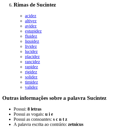
Rimas
de
Sucintez
acidez
altivez
avidez
estupidez
fluidez
liquidez
lividez
lucidez
placidez
rancidez
rapidez
rigidez
solidez
timidez
validez
Outras informações sobre
a palavra
Sucintez
Possui:
8 letras
Possui as vogais:
u i e
Possui as consoantes:
s c n t z
A palavra escrita ao contrário:
zetnicus