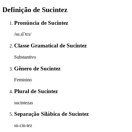
Definição de
Sucintez
Pronúncia
de
Sucintez
/su.sĩˈtɛs/
Classe Gramatical
de
Sucintez
Substantivo
Gênero
de
Sucintez
Feminino
Plural
de
Sucintez
sucintezas
Separação Silábica
de
Sucintez
su-cin-tez