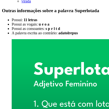
virada
Outras informações sobre
a palavra
Superlotada
Possui:
11 letras
Possui as vogais:
u e o a
Possui as consoantes:
s p r l t d
A palavra escrita ao contrário:
adatolrepus