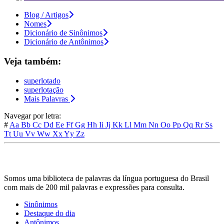
Blog / Artigos
Nomes
Dicionário de Sinônimos
Dicionário de Antônimos
Veja também:
superlotado
superlotação
Mais Palavras
Navegar por letra:
#
Aa
Bb
Cc
Dd
Ee
Ff
Gg
Hh
Ii
Jj
Kk
Ll
Mm
Nn
Oo
Pp
Qq
Rr
Ss
Tt
Uu
Vv
Ww
Xx
Yy
Zz
Somos uma biblioteca de palavras da língua portuguesa do Brasil
com mais de 200 mil palavras e expressões para consulta.
Sinônimos
Destaque do dia
Antônimos