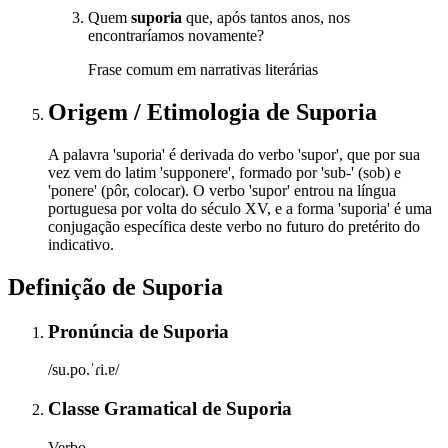
Quem
suporia
que, após tantos anos, nos
encontraríamos novamente?
Frase comum em narrativas literárias
Origem / Etimologia
de
Suporia
A palavra 'suporia' é derivada do verbo 'supor', que por sua
vez vem do latim 'supponere', formado por 'sub-' (sob) e
'ponere' (pôr, colocar). O verbo 'supor' entrou na língua
portuguesa por volta do século XV, e a forma 'suporia' é uma
conjugação específica deste verbo no futuro do pretérito do
indicativo.
Definição de
Suporia
Pronúncia
de
Suporia
/su.po.ˈɾi.ɐ/
Classe Gramatical
de
Suporia
Verbo