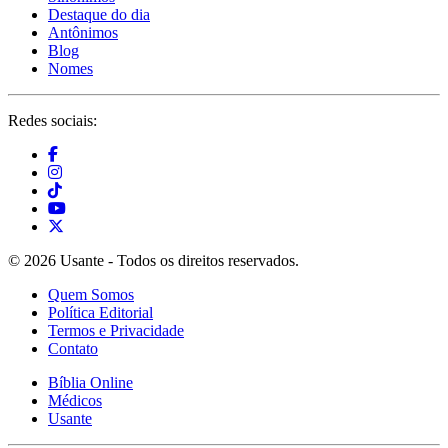
Destaque do dia
Antônimos
Blog
Nomes
Redes sociais:
© 2026 Usante - Todos os direitos reservados.
Quem Somos
Política Editorial
Termos e Privacidade
Contato
Bíblia Online
Médicos
Usante