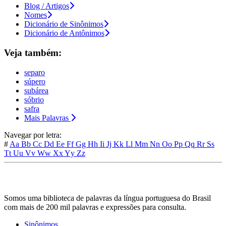
Blog / Artigos
Nomes
Dicionário de Sinônimos
Dicionário de Antônimos
Veja também:
separo
súpero
subárea
sóbrio
safra
Mais Palavras
Navegar por letra:
#
Aa
Bb
Cc
Dd
Ee
Ff
Gg
Hh
Ii
Jj
Kk
Ll
Mm
Nn
Oo
Pp
Qq
Rr
Ss
Tt
Uu
Vv
Ww
Xx
Yy
Zz
Somos uma biblioteca de palavras da língua portuguesa do Brasil
com mais de 200 mil palavras e expressões para consulta.
Sinônimos