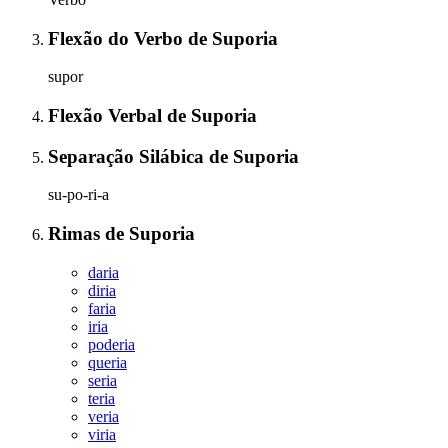
Flexão do Verbo
de
Suporia
supor
Flexão Verbal
de
Suporia
Separação Silábica
de
Suporia
su-po-ri-a
Rimas
de
Suporia
daria
diria
faria
iria
poderia
queria
seria
teria
veria
viria