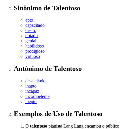
Sinônimo
de
Talentoso
apto
capacitado
destro
dotado
genial
habilidoso
prodigioso
virtuoso
Antônimo
de
Talentoso
desajeitado
inapto
incapaz
incompetente
inepto
Exemplos de Uso
de Talentoso
O
talentoso
pianista Lang Lang encantou o público