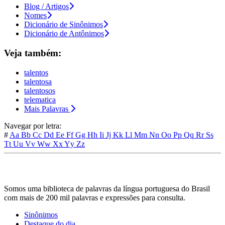
Blog / Artigos
Nomes
Dicionário de Sinônimos
Dicionário de Antônimos
Veja também:
talentos
talentosa
talentosos
telematica
Mais Palavras
Navegar por letra:
#
Aa
Bb
Cc
Dd
Ee
Ff
Gg
Hh
Ii
Jj
Kk
Ll
Mm
Nn
Oo
Pp
Qq
Rr
Ss
Tt
Uu
Vv
Ww
Xx
Yy
Zz
Somos uma biblioteca de palavras da língua portuguesa do Brasil
com mais de 200 mil palavras e expressões para consulta.
Sinônimos
Destaque do dia