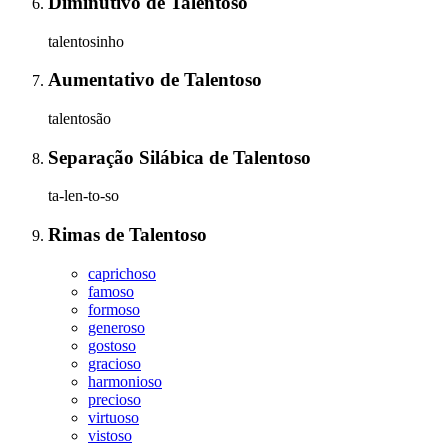
Diminutivo
de
Talentoso
talentosinho
Aumentativo
de
Talentoso
talentosão
Separação Silábica
de
Talentoso
ta-len-to-so
Rimas
de
Talentoso
caprichoso
famoso
formoso
generoso
gostoso
gracioso
harmonioso
precioso
virtuoso
vistoso