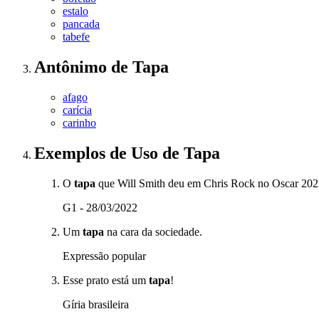
estalo
pancada
tabefe
Antônimo
de
Tapa
afago
carícia
carinho
Exemplos de Uso
de Tapa
O
tapa
que Will Smith deu em Chris Rock no Oscar 20
G1 - 28/03/2022
Um
tapa
na cara da sociedade.
Expressão popular
Esse prato está um
tapa
!
Gíria brasileira