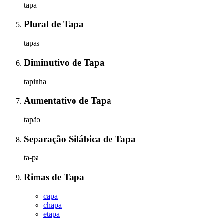
tapa
Plural
de
Tapa
tapas
Diminutivo
de
Tapa
tapinha
Aumentativo
de
Tapa
tapão
Separação Silábica
de
Tapa
ta-pa
Rimas
de
Tapa
capa
chapa
etapa