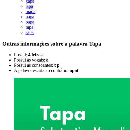
gapa
lapa
mapa
napa
papa
rapa
sapa
Outras informações sobre
a palavra
Tapa
Possui:
4 letras
Possui as vogais:
a
Possui as consoantes:
t p
A palavra escrita ao contrário:
apat